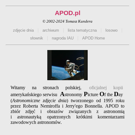
APOD.pl
© 2002-2024 Tomasz Kundera
|
|
|
|
zdjęcie dnia
archiwum
lista tematyczna
losowo
|
|
słownik
nagroda IAU
APOD Home
Witamy na stronach polskiej,
oficjalnej kopii
A
P
O
D
amerykańskiego serwisu
stronomy
icture
f the
ay
(
Astronomiczne zdjęcie dnia
) tworzonego od 1995 roku
przez Roberta Nemiroffa i Jerry'ego Bonnella. APOD to
zbiór zdjęć i obrazów związanych z astronomią
i astronautyką opatrzonych krótkimi komentarzami
zawodowych astronomów.