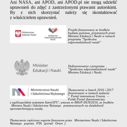
Ani NASA, ani APOD, ani APOD.pl nie mogą udzielić
uprawnień do zdjęć z zastrzeżonymi prawami autorskimi.
By z nich skorzystać należy się skontaktować
z właścicielem uprawnień.
Projekt finansowany ze środków
budżetu państwa, przyznanych przez
Ministra Edukacji i Nauki w ramach
programu "Społeczna
odpowiedzialność nauki"
Dofinansowano z programu
"Społeczna odpowiedzialność nauki"
Ministra Edukacji i Nauki.
Tłumaczenia w latach 2016 i 2017
finansowane w ramach zadania
"
Portal internetowy Urania
–
Polski Portal Astronomiczny
z ogólnopolskim systemem AstroGPS", umowa nr 886/P-DUN/2016, ze środków
Ministra Nauki i Szkolnictwa Wyższego
przeznaczonych na działalność
upowszechniającą naukę.
Tłumaczenie częściowo wsparte finansowo przez
Ministerstwo Nauki i Szkolnictwa
Wyższego
poprzez
PTA
(portal
Orion
).