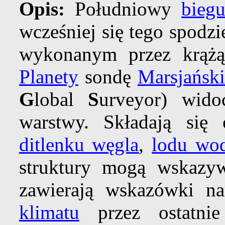
Opis:
Południowy
bieg
wcześniej się tego spodz
wykonanym przez krąż
Planety
sondę
Marsjańsk
G
lobal
S
urveyor) wido
warstwy. Składają si
ditlenku węgla
,
lodu wo
struktury mogą wskaz
zawierają wskazówki na
klimatu
przez ostatnie