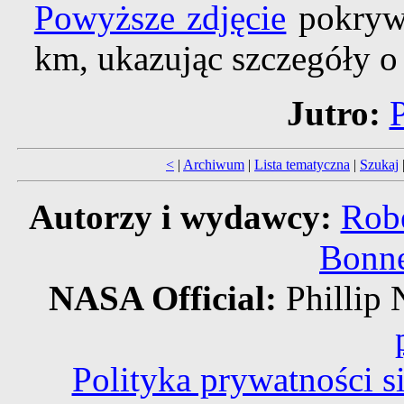
Powyższe zdjęcie
pokrywa
km, ukazując szczegóły o
Jutro:
P
<
|
Archiwum
|
Lista tematyczna
|
Szukaj
Autorzy i wydawcy:
Robe
Bonne
NASA Official:
Philli
Polityka prywatności 