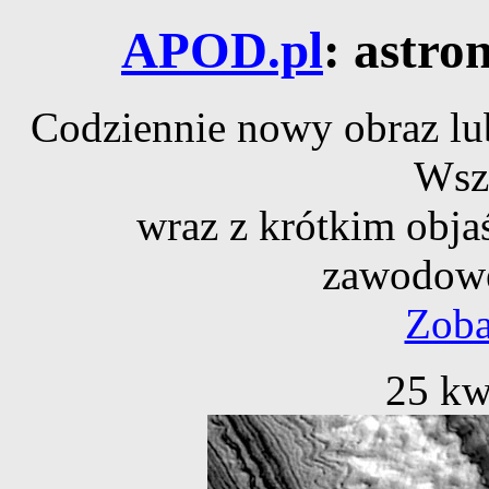
APOD.pl
: astro
Codziennie nowy obraz lub
Wsz
wraz z krótkim obja
zawodowe
Zoba
25 kw