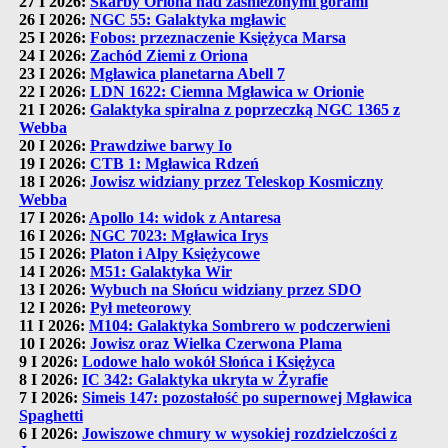
27 I 2026:
Skarby Oriona nad zaśnieżonymi górami
26 I 2026:
NGC 55: Galaktyka mgławic
25 I 2026:
Fobos: przeznaczenie Księżyca Marsa
24 I 2026:
Zachód Ziemi z Oriona
23 I 2026:
Mgławica planetarna Abell 7
22 I 2026:
LDN 1622: Ciemna Mgławica w Orionie
21 I 2026:
Galaktyka spiralna z poprzeczką NGC 1365 z
Webba
20 I 2026:
Prawdziwe barwy Io
19 I 2026:
CTB 1: Mgławica Rdzeń
18 I 2026:
Jowisz widziany przez Teleskop Kosmiczny
Webba
17 I 2026:
Apollo 14: widok z Antaresa
16 I 2026:
NGC 7023: Mgławica Irys
15 I 2026:
Platon i Alpy Księżycowe
14 I 2026:
M51: Galaktyka Wir
13 I 2026:
Wybuch na Słońcu widziany przez SDO
12 I 2026:
Pył meteorowy
11 I 2026:
M104: Galaktyka Sombrero w podczerwieni
10 I 2026:
Jowisz oraz Wielka Czerwona Plama
9 I 2026:
Lodowe halo wokół Słońca i Księżyca
8 I 2026:
IC 342: Galaktyka ukryta w Żyrafie
7 I 2026:
Simeis 147: pozostałość po supernowej Mgławica
Spaghetti
6 I 2026:
Jowiszowe chmury w wysokiej rozdzielczości z