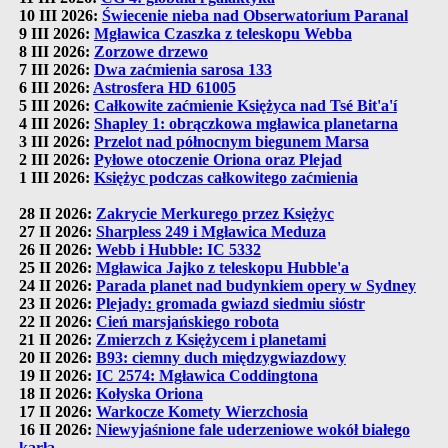
10 III 2026:
Świecenie nieba nad Obserwatorium Paranal
9 III 2026:
Mgławica Czaszka z teleskopu Webba
8 III 2026:
Zorzowe drzewo
7 III 2026:
Dwa zaćmienia sarosa 133
6 III 2026:
Astrosfera HD 61005
5 III 2026:
Całkowite zaćmienie Księżyca nad Tsé Bit'a'í
4 III 2026:
Shapley 1: obrączkowa mgławica planetarna
3 III 2026:
Przelot nad północnym biegunem Marsa
2 III 2026:
Pyłowe otoczenie Oriona oraz Plejad
1 III 2026:
Księżyc podczas całkowitego zaćmienia
28 II 2026:
Zakrycie Merkurego przez Księżyc
27 II 2026:
Sharpless 249 i Mgławica Meduza
26 II 2026:
Webb i Hubble: IC 5332
25 II 2026:
Mgławica Jajko z teleskopu Hubble'a
24 II 2026:
Parada planet nad budynkiem opery w Sydney
23 II 2026:
Plejady: gromada gwiazd siedmiu sióstr
22 II 2026:
Cień marsjańskiego robota
21 II 2026:
Zmierzch z Księżycem i planetami
20 II 2026:
B93: ciemny duch międzygwiazdowy
19 II 2026:
IC 2574: Mgławica Coddingtona
18 II 2026:
Kołyska Oriona
17 II 2026:
Warkocze Komety Wierzchosia
16 II 2026:
Niewyjaśnione fale uderzeniowe wokół białego
karła