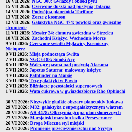
16 VII 2026:
NGC 300: Gwiazdy i obłoki pyłu
15 VII 2026:
Czerwone duszki nad pustynią Tatacoa
14 VII 2026:
Podwójna planetoida Torifune
13 VII 2026:
Zorze z kosmosu
12 VII 2026:
Galaktyka NGC 474: powłoki oraz gwiezdne
strumienie
11 VII 2026:
Messier 24: chmura gwiezdna w Strzelcu
10 VII 2026:
Zachodni Księżyc, Wschodnie Morze
9 VII 2026:
Czerwone światło Mgławicy Kosmiczny
Nietoperz
8 VII 2026:
Misja podnosząca Swifta
7 VII 2026:
NGC 6188: Smoki Ary
6 VII 2026:
Walczące pasma nad pustynią Atacama
5 VII 2026:
Japetus Saturna: malowany księżyc
4 VII 2026:
Pathfinder na Marsie
3 VII 2026:
Trzy galaktyki w Pawiu
2 VII 2026:
Bliźniacze pozostałości supernowych
1 VII 2026:
Wata cukrowa w gwiazdozbiorze Rho Ophiuchi
30 VI 2026:
Niezwykle gładkie obszary planetoidy Itokawa
29 VI 2026:
M82: galaktyka z supergalaktycznym wiatrem
28 VI 2026:
AR 4478: Olbrzymia grupa plam słonecznych
27 VI 2026:
Marsjański maraton łazika Perseverance
26 VI 2026:
Droga Mleczna styl miejski
25 VI 2026:
Promienie przeciwzmierzchu nad Sycylią