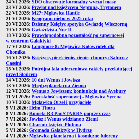
24 VI 2026:
SDO obserwuje koronalny wyrzut masy
23 VI 2026:
Przelot nad księżycem Neptuna, Trytonem
22 VI 2026:
M27: Mgławica Hantle
21 VI 2026:
Keogram: niebo w 2025 roku
20 VI 2026:
Dzienny Księżyc spotyka Gwiazdę Wieczorną
19 VI 2026:
Gwiaździsta Noc II
18 VI 2026:
Prawdopodobna pozostałość po supernowej
w centrum Galaktyki
17 VI 2026:
Longmore 8: Mgławica Kołowrotek dla
Chomika
16 VI 2026:
Księżyce, pierścienie, cienie, chmury: Saturn z
Cassini
15 VI 2026:
Potrójna fala uderzeniowa rakiety przelatującej
przed Słońcem
14 VI 2026:
10 dni Wenus i Jowisza
13 VI 2026:
Międzyplanetarna Ziemia
12 VI 2026:
Wenus z Jowiszem: koniunkcja nad Avebury
11 VI 2026:
Pozostałość supernowej - Mgławica Syrena
10 VI 2026:
Mgławica Orzeł i przyjaciele
9 VI 2026:
Hełm Thora
8 VI 2026:
Kometa R3 PanSTARRS poprzez czas
7 VI 2026:
Jowisz i Wenus widziane z Ziemi
6 VI 2026:
Charon: księżyc Plutona
5 VI 2026:
Gromada Galaktyk w Hydrze
4 VI 2026:
Mgławica planetarna i kosmiczne fulereny