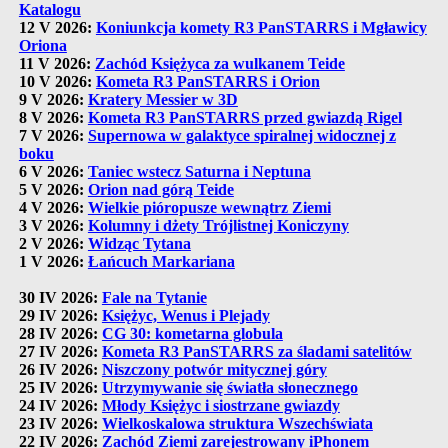
Katalogu
12 V 2026:
Koniunkcja komety R3 PanSTARRS i Mgławicy
Oriona
11 V 2026:
Zachód Księżyca za wulkanem Teide
10 V 2026:
Kometa R3 PanSTARRS i Orion
9 V 2026:
Kratery Messier w 3D
8 V 2026:
Kometa R3 PanSTARRS przed gwiazdą Rigel
7 V 2026:
Supernowa w galaktyce spiralnej widocznej z
boku
6 V 2026:
Taniec wstecz Saturna i Neptuna
5 V 2026:
Orion nad górą Teide
4 V 2026:
Wielkie pióropusze wewnątrz Ziemi
3 V 2026:
Kolumny i dżety Trójlistnej Koniczyny
2 V 2026:
Widząc Tytana
1 V 2026:
Łańcuch Markariana
30 IV 2026:
Fale na Tytanie
29 IV 2026:
Księżyc, Wenus i Plejady
28 IV 2026:
CG 30: kometarna globula
27 IV 2026:
Kometa R3 PanSTARRS za śladami satelitów
26 IV 2026:
Niszczony potwór mitycznej góry
25 IV 2026:
Utrzymywanie się światła słonecznego
24 IV 2026:
Młody Księżyc i siostrzane gwiazdy
23 IV 2026:
Wielkoskalowa struktura Wszechświata
22 IV 2026:
Zachód Ziemi zarejestrowany iPhonem