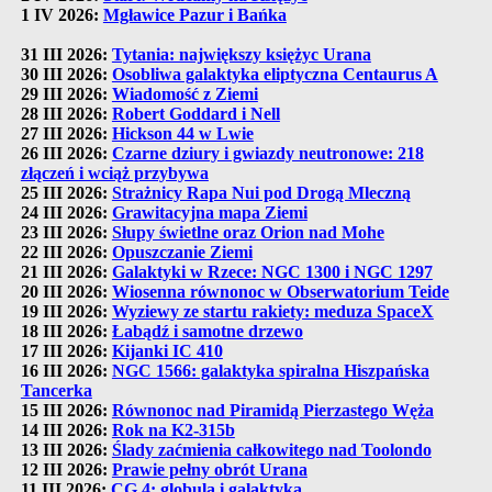
1 IV 2026:
Mgławice Pazur i Bańka
31 III 2026:
Tytania: największy księżyc Urana
30 III 2026:
Osobliwa galaktyka eliptyczna Centaurus A
29 III 2026:
Wiadomość z Ziemi
28 III 2026:
Robert Goddard i Nell
27 III 2026:
Hickson 44 w Lwie
26 III 2026:
Czarne dziury i gwiazdy neutronowe: 218
złączeń i wciąż przybywa
25 III 2026:
Strażnicy Rapa Nui pod Drogą Mleczną
24 III 2026:
Grawitacyjna mapa Ziemi
23 III 2026:
Słupy świetlne oraz Orion nad Mohe
22 III 2026:
Opuszczanie Ziemi
21 III 2026:
Galaktyki w Rzece: NGC 1300 i NGC 1297
20 III 2026:
Wiosenna równonoc w Obserwatorium Teide
19 III 2026:
Wyziewy ze startu rakiety: meduza SpaceX
18 III 2026:
Łabądź i samotne drzewo
17 III 2026:
Kijanki IC 410
16 III 2026:
NGC 1566: galaktyka spiralna Hiszpańska
Tancerka
15 III 2026:
Równonoc nad Piramidą Pierzastego Węża
14 III 2026:
Rok na K2-315b
13 III 2026:
Ślady zaćmienia całkowitego nad Toolondo
12 III 2026:
Prawie pełny obrót Urana
11 III 2026:
CG 4: globula i galaktyka