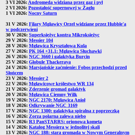
3 VI 2026:
Andromeda widziana przez gaz i pył
2 VI 2026:
Pozostałość supernowej w Żaglu
1 VI 2026:
Nocny Saturn
31 V 2026:
Filary Mgławicy Orzeł widziane przez Hubble'a
w podczerwieni
30 V 2026:
Superksiężyc kontra Mikroksiężyc
29 V 2026:
Messier 104
28 V 2026:
Mgławica Kryształowa Kula
27 V 2026:
PK 164 +31.1: Mgławica Słuchawki
26 V 2026:
NGC 3660 i galaktyka Burçin
25 V 2026:
Globule Thackeraya
24 V 2026:
Marsjańskie zaćmienie: Fobos przechodzi przed
Słońcem
23 V 2026:
Messier 2
22 V 2026:
Mgławicowe królestwo WR 134
21 V 2026:
Zderzenie gromad galaktyk
20 V 2026:
Mgławica Ciemny Wilk
19 V 2026:
NGC 2170: Mgławica Anioł
18 V 2026:
Odkrywanie NGC 3169
17 V 2026:
NGC 1300: galaktyka spiralna z poprzeczką
16 V 2026:
Zorza polarna zalewa niebo
15 V 2026:
R3 PanSTARRS: orionowa kometa
14 V 2026:
Katalog Messiera w jednolitej skali
13 V 2026:
NGC 188: stara gromada w Nowym Generalnym