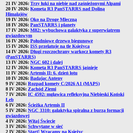
21 IV 2026:
Trzy łuki na niebie nad zaśnieżonymi Alpami
20 IV 2026:
Kometa R3 PanSTARRS nad Doliną
Himalajów
19 IV 2026:
Oko na Drogę Mleczną
18 IV 2026:
PanSTARRS i planety
17 IV 2026:
M82: wybuchowa galaktyka z superwiatrem
gwiazdowym
16 IV 2026:
Południowe drzewo biegunowe
15 IV 2026:
ISS przelatuje na tle Księżyca
14 IV 2026:
Długi rozczochrany warkocz komety R3
(PanSTARRS)
13 IV 2026:
NGC 602 i dalej
12 IV 2026:
Kometa R3 PanSTARRS jaśnieje
11 IV 2026:
Artemis II: 6. dzień lotu
10 IV 2026:
Badając Anteny
9 IV 2026:
Rozpad komety C/2026 A1 (MAPS)
8 IV 2026:
Zachód Ziemi
7 IV 2026:
IC 4592: mgławica refleksyjna Niebieski Koński
Łeb
6 IV 2026:
Ścieżka Artemis II
5 IV 2026:
NGC 3310: galaktyka spiralna z burzą formacji
gwiazdowej
4 IV 2026:
Witaj Świecie
3 IV 2026:
Schwytane w sieć
2 IV 2026:
Start! Wracamy na Księżyc