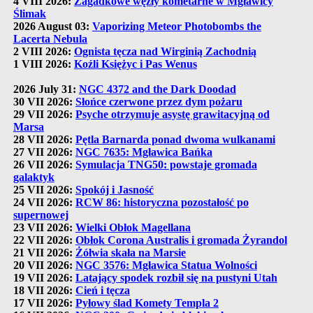
4 VIII 2026:
Zagadkowe węzły kometarne w Mgławicy
Ślimak
2026 August 03:
Vaporizing Meteor Photobombs the
Lacerta Nebula
2 VIII 2026:
Ognista tęcza nad Wirginią Zachodnią
1 VIII 2026:
Koźli Księżyc i Pas Wenus
2026 July 31:
NGC 4372 and the Dark Doodad
30 VII 2026:
Słońce czerwone przez dym pożaru
29 VII 2026:
Psyche otrzymuje asystę grawitacyjną od
Marsa
28 VII 2026:
Pętla Barnarda ponad dwoma wulkanami
27 VII 2026:
NGC 7635: Mgławica Bańka
26 VII 2026:
Symulacja TNG50: powstaje gromada
galaktyk
25 VII 2026:
Spokój i Jasność
24 VII 2026:
RCW 86: historyczna pozostałość po
supernowej
23 VII 2026:
Wielki Obłok Magellana
22 VII 2026:
Obłok Corona Australis i gromada Żyrandol
21 VII 2026:
Żółwia skała na Marsie
20 VII 2026:
NGC 3576: Mgławica Statua Wolności
19 VII 2026:
Latający spodek rozbił się na pustyni Utah
18 VII 2026:
Cień i tęcza
17 VII 2026:
Pyłowy ślad Komety Templa 2