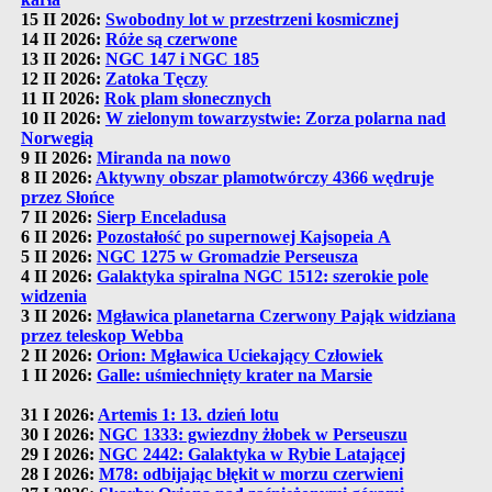
15 II 2026:
Swobodny lot w przestrzeni kosmicznej
14 II 2026:
Róże są czerwone
13 II 2026:
NGC 147 i NGC 185
12 II 2026:
Zatoka Tęczy
11 II 2026:
Rok plam słonecznych
10 II 2026:
W zielonym towarzystwie: Zorza polarna nad
Norwegią
9 II 2026:
Miranda na nowo
8 II 2026:
Aktywny obszar plamotwórczy 4366 wędruje
przez Słońce
7 II 2026:
Sierp Enceladusa
6 II 2026:
Pozostałość po supernowej Kajsopeia A
5 II 2026:
NGC 1275 w Gromadzie Perseusza
4 II 2026:
Galaktyka spiralna NGC 1512: szerokie pole
widzenia
3 II 2026:
Mgławica planetarna Czerwony Pająk widziana
przez teleskop Webba
2 II 2026:
Orion: Mgławica Uciekający Człowiek
1 II 2026:
Galle: uśmiechnięty krater na Marsie
31 I 2026:
Artemis 1: 13. dzień lotu
30 I 2026:
NGC 1333: gwiezdny żłobek w Perseuszu
29 I 2026:
NGC 2442: Galaktyka w Rybie Latającej
28 I 2026:
M78: odbijając błękit w morzu czerwieni