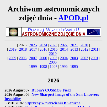
Archiwum astronomicznych
zdjęć dnia -
APOD.pl
| 2026 |
2025
|
2024
|
2023
|
2022
|
2021
|
2020
|
|
2019
|
2018
|
2017
|
2016
|
2015
|
2014
|
2013
|
2012
|
2011
|
2010
|
|
2009
|
2008
|
2007
|
2006
|
2005
|
2004
|
2003
|
2002
|
2001
|
2000
|
|
1999
|
1998
|
1997
|
1996
|
1995
|
2026
2026 August 07:
Rubin's COSMOS Field
2026 August 06:
New Sharpest Image of the Sun Uncovers
Instability
5 VIII 2026:
Szprychy w pierścieniu B Saturna