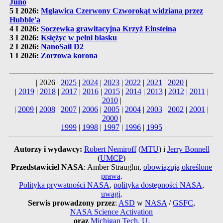
Juno
5 I 2026:
Mgławica Czerwony Czworokąt widziana przez
Hubble'a
4 I 2026:
Soczewka grawitacyjna Krzyż Einsteina
3 I 2026:
Księżyc w pełni blasku
2 I 2026:
NanoSail D2
1 I 2026:
Zorzowa korona
| 2026 |
2025
|
2024
|
2023
|
2022
|
2021
|
2020
|
|
2019
|
2018
|
2017
|
2016
|
2015
|
2014
|
2013
|
2012
|
2011
|
2010
|
|
2009
|
2008
|
2007
|
2006
|
2005
|
2004
|
2003
|
2002
|
2001
|
2000
|
|
1999
|
1998
|
1997
|
1996
|
1995
|
Autorzy i wydawcy:
Robert Nemiroff
(
MTU
) i
Jerry Bonnell
(
UMCP
)
Przedstawiciel NASA
: Amber Straughn,
obowiązują określone
prawa
.
Polityka prywatności NASA
,
polityka dostępności NASA
,
uwagi
.
Serwis prowadzony przez
:
ASD
w
NASA
/
GSFC
,
NASA Science Activation
oraz
Michigan Tech. U.