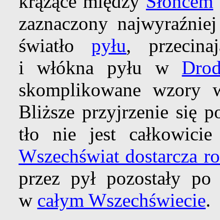
krążące między
Słońcem
zaznaczony najwyraźniej
światło
pyłu
, przecina
i włókna pyłu w
Drod
skomplikowane wzory wy
Bliższe przyjrzenie się
tło nie jest całkowic
Wszechświat dostarcza ro
przez pył pozostały po
w
całym Wszechświecie
.