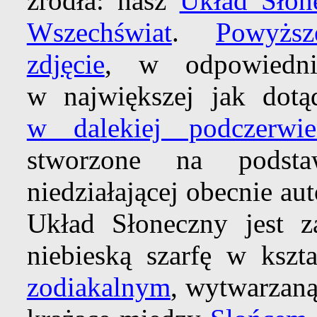
źródła: nasz
Układ Słon
Wszechświat
.
Powyżs
zdjęcie
, w odpowiednic
w największej jak dotą
w dalekiej podczerwie
stworzone na podsta
niedziałającej obecnie a
Układ Słoneczny jest z
niebieską szarfę w kszt
zodiakalnym
, wytwarzaną