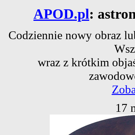
APOD.pl
: astro
Codziennie nowy obraz lub
Wsz
wraz z krótkim obja
zawodowe
Zoba
17 