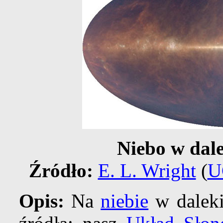
Niebo w dale
Źródło:
E. L. Wright
(
U
Opis:
Na
niebie
w dalek