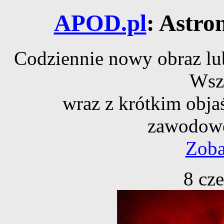
APOD.pl
: Astro
Codziennie nowy obraz lub
Wsz
wraz z krótkim obja
zawodowe
Zoba
8 cz