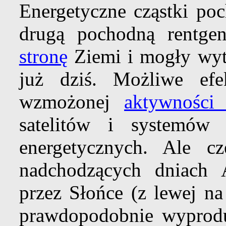
Energetyczne cząstki p
drugą pochodną rentge
stronę
Ziemi i mogły wy
już dziś. Możliwe e
wzmożonej
aktywności
satelitów i systemów 
energetycznych. Ale cz
nadchodzących dniach 
przez Słońce (z lewej n
prawdopodobnie wyprodu