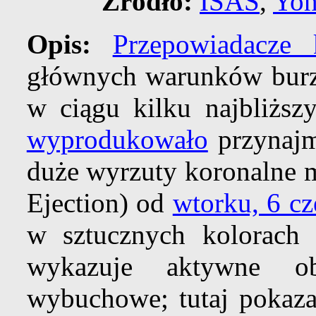
Źródło:
ISAS
,
Yoh
Opis:
Przepowiadacze 
głównych warunków burzo
w ciągu kilku najbliżs
wyprodukowało
przynajm
duże wyrzuty koronalne
Ejection) od
wtorku, 6 c
w sztucznych kolorac
wykazuje aktywne ob
wybuchowe; tutaj pokazan