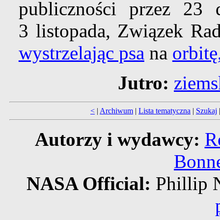
publiczności przez 23 d
3 listopada, Związek Rad
wystrzelając psa
na
orbitę
Jutro:
ziems
<
|
Archiwum
|
Lista tematyczna
|
Szukaj
Autorzy i wydawcy:
R
Bonne
NASA Official:
Philli