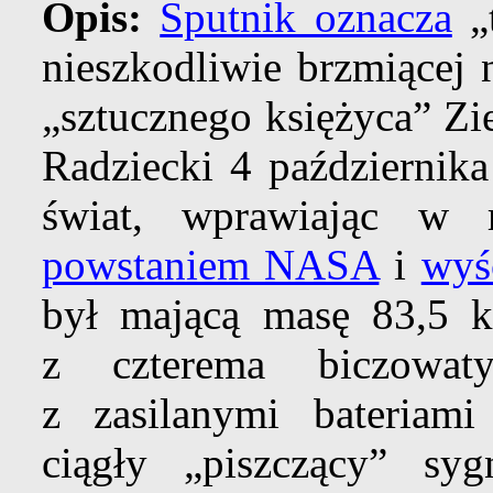
Opis:
Sputnik oznacza
„
nieszkodliwie brzmiącej
„sztucznego księżyca” Z
Radziecki 4 październik
świat, wprawiając w r
powstaniem NASA
i
wyś
był mającą masę 83,5 k
z czterema biczowat
z zasilanymi bateriam
ciągły „piszczący” s