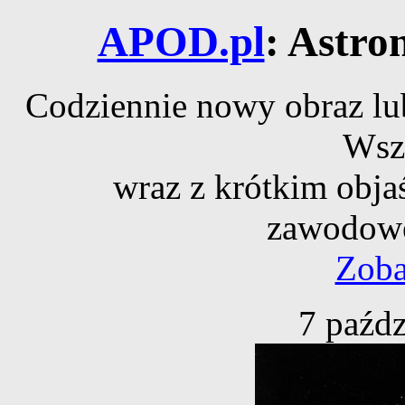
APOD.pl
: Astro
Codziennie nowy obraz lub
Wsz
wraz z krótkim obja
zawodowe
Zoba
7 paźdz