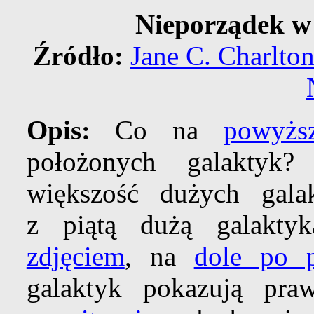
Nieporządek w
Źródło:
Jane C. Charlto
Opis:
Co na
powyżs
położonych galaktyk
większość dużych ga
z piątą dużą galakty
zdjęciem
, na
dole po p
galaktyk pokazują pr