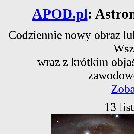
APOD.pl
: Astro
Codziennie nowy obraz lub
Wsz
wraz z krótkim obja
zawodowe
Zoba
13 li