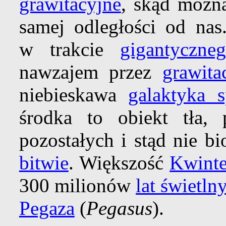
grawitacyjne
, skąd możn
samej odległości od nas.
w trakcie
gigantyczne
nawzajem przez
grawit
niebieskawa
galaktyka s
środka to obiekt tła, 
pozostałych i stąd nie b
bitwie
. Większość
Kwinte
300 milionów
lat świetln
Pegaza
(
Pegasus
).