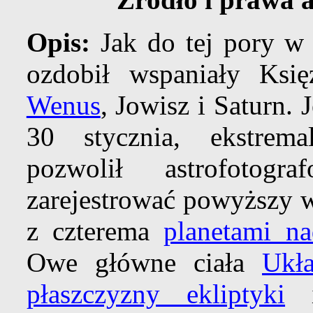
Opis:
Jak do tej pory w
ozdobił wspaniały Księ
Wenus
, Jowisz i Saturn. 
30 stycznia, ekstrema
pozwolił astrofotog
zarejestrować powyższy 
z czterema
planetami na
Owe główne ciała
Ukł
płaszczyzny ekliptyki
i