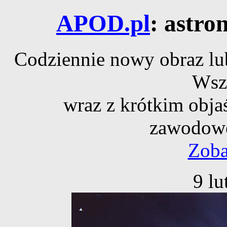
APOD.pl
: astro
Codziennie nowy obraz lub
Wsz
wraz z krótkim obja
zawodowe
Zoba
9 lu