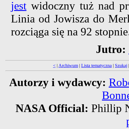
jest
widoczny tuż nad pr
Linia od Jowisza do Merk
rozciąga się na 92 stopnie
Jutro:
<
|
Archiwum
|
Lista tematyczna
|
Szukaj
Autorzy i wydawcy:
Robe
Bonne
NASA Official:
Philli