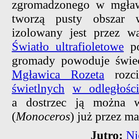
zgromadzonego w mgła
tworzą pusty obszar 
izolowany jest przez 
Światło ultrafioletowe
po
gromady powoduje świece
Mgławica Rozeta
rozc
świetlnych
w odległośc
a dostrzec ją można
(
Monoceros
) już przez ma
Jutro:
Ni