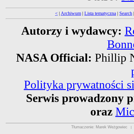
<
|
Archiwum
|
Lista tematyczna
|
Search
Autorzy i wydawcy:
R
Bonne
NASA Official:
Philli
Polityka prywatności 
Serwis prowadzony p
oraz
Mic
Tłumaczenie: Marek Weżgowiec
|