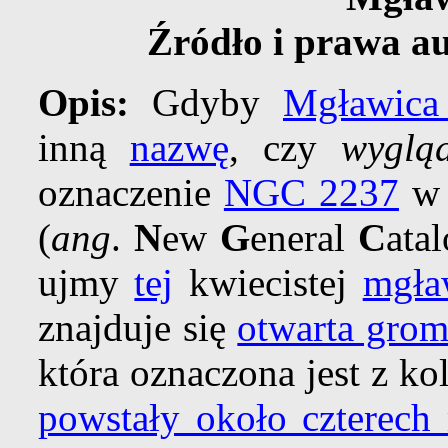
Źródło i prawa a
Opis:
Gdyby
Mgławica
inną
nazwę
, czy
wyglą
oznaczenie
NGC 2237
(
ang
.
N
ew
G
eneral
C
ata
ujmy
tej
kwiecistej
mgła
znajduje się
otwarta gro
która oznaczona jest z ko
powstały około czterech