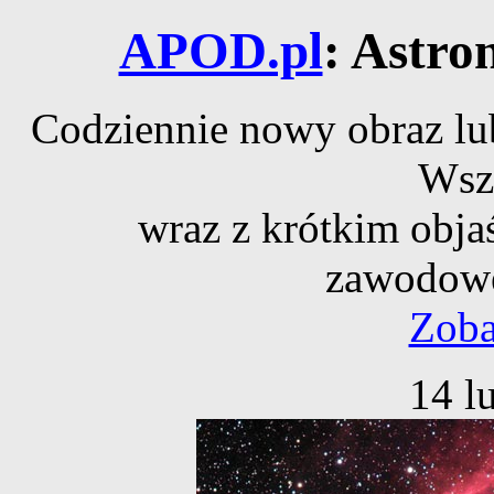
APOD.pl
: Astro
Codziennie nowy obraz lub
Wsz
wraz z krótkim obja
zawodowe
Zoba
14 l