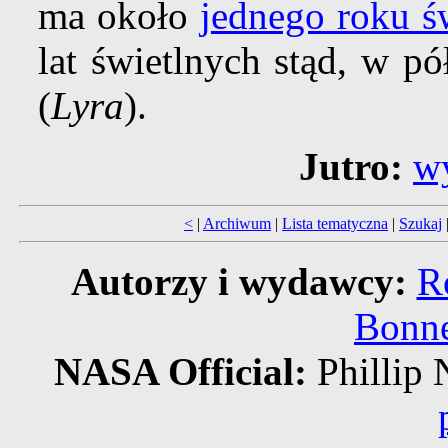
ma około
jednego roku ś
lat świetlnych stąd, w 
(
Lyra
).
Jutro:
w
<
|
Archiwum
|
Lista tematyczna
|
Szukaj
Autorzy i wydawcy:
R
Bonne
NASA Official:
Philli