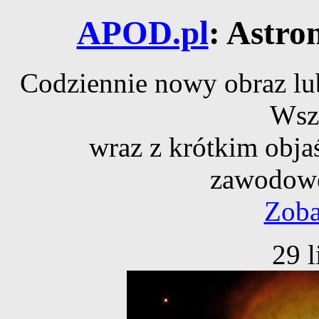
APOD.pl
: Astro
Codziennie nowy obraz lub
Wsz
wraz z krótkim obja
zawodowe
Zoba
29 