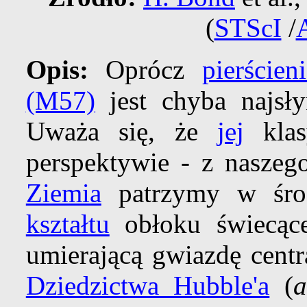
(
STScI
/
Opis:
Oprócz
pierścien
(M57)
jest chyba najsły
Uważa się, że
jej
klas
perspektywie - z naszeg
Ziemia
patrzymy w śro
kształtu
obłoku świecące
umierającą gwiazdę cent
Dziedzictwa Hubble'a
(
a