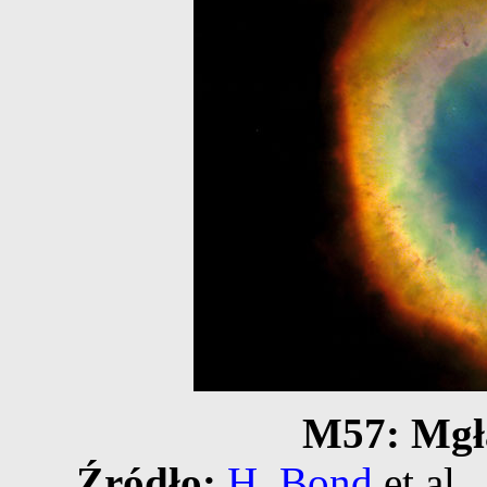
M57: Mgła
Źródło:
H. Bond
et al.