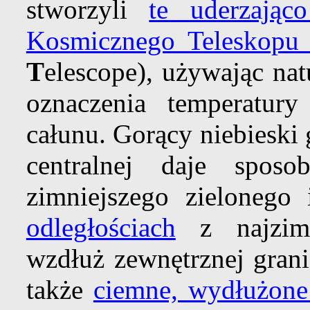
stworzyli
te uderzająco
Kosmicznego Teleskopu 
T
elescope), używając na
oznaczenia temperatur
całunu. Gorący niebieski
centralnej daje spos
zimniejszego zielonego
odległościach
z najzimn
wzdłuż zewnętrznej grani
także
ciemne, wydłużone 