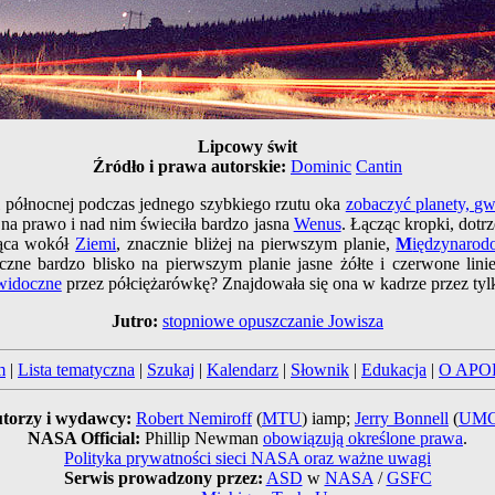
Lipcowy świt
Źródło i prawa autorskie:
Dominic
Cantin
li północnej podczas jednego szybkiego rzutu oka
zobaczyć planety, g
o na prawo i nad nim świeciła bardzo jasna
Wenus
. Łącząc kropki, dotr
żąca wokół
Ziemi
, znacznie bliżej na pierwszym planie,
M
iędzynaro
czne bardzo blisko na pierwszym planie jasne żółte i czerwone lini
widoczne
przez półciężarówkę? Znajdowała się ona w kadrze przez tylk
Jutro:
stopniowe opuszczanie Jowisza
m
|
Lista tematyczna
|
Szukaj
|
Kalendarz
|
Słownik
|
Edukacja
|
O APO
torzy i wydawcy:
Robert Nemiroff
(
MTU
) iamp;
Jerry Bonnell
(
UM
NASA Official:
Phillip Newman
obowiązują określone prawa
.
Polityka prywatności sieci NASA oraz ważne uwagi
Serwis prowadzony przez:
ASD
w
NASA
/
GSFC