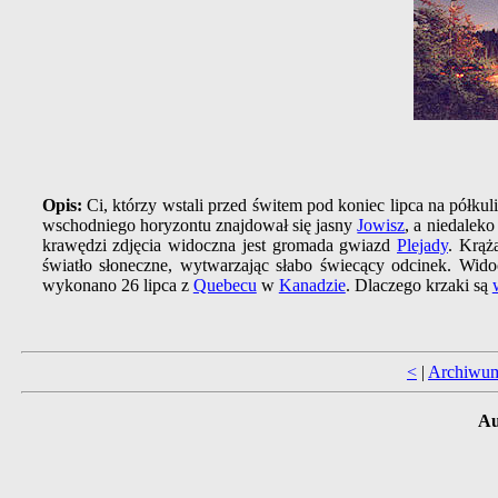
Opis:
Ci, którzy wstali przed świtem pod koniec lipca na półku
wschodniego horyzontu znajdował się jasny
Jowisz
, a niedalek
krawędzi zdjęcia widoczna jest gromada gwiazd
Plejady
. Krą
światło słoneczne, wytwarzając słabo świecący odcinek. Wido
wykonano 26 lipca z
Quebecu
w
Kanadzie
. Dlaczego krzaki są
<
|
Archiwu
Au