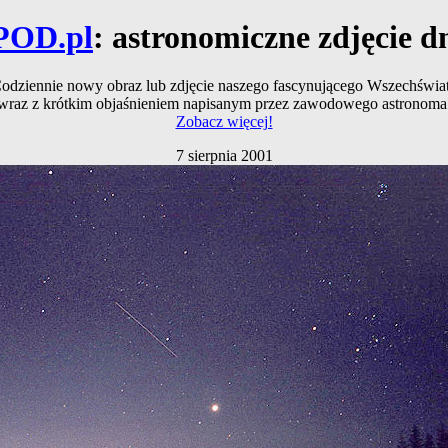
POD.pl
: astronomiczne zdjęcie d
odziennie nowy obraz lub zdjęcie naszego fascynującego Wszechświa
wraz z krótkim objaśnieniem napisanym przez zawodowego astronoma
Zobacz więcej!
7 sierpnia 2001