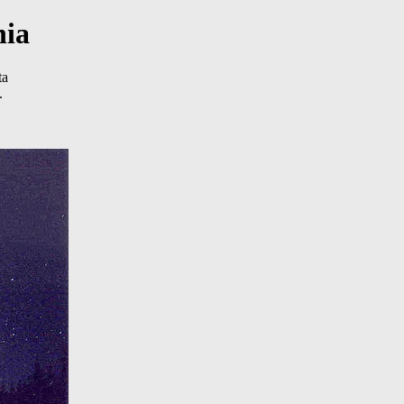
nia
ta
.