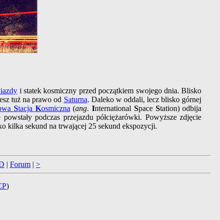
wiazdy
i statek kosmiczny przed początkiem swojego dnia. Blisko
zesz tuż na prawo od
Saturna
. Daleko w oddali, lecz blisko górnej
dowa
S
tacja
K
osmiczna
(
ang
.
I
nternational
S
pace
S
tation) odbija
e powstały podczas przejazdu półciężarówki. Powyższe zdjęcie
o kilka sekund na trwającej 25 sekund ekspozycji.
D
|
Forum
|
>
CP
)