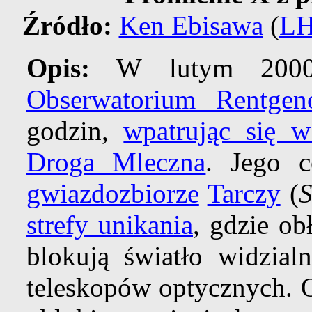
Źródło:
Ken Ebisawa
(
L
Opis:
W lutym 2000 
Obserwatorium Rentgen
godzin,
wpatrując się w
Droga Mleczna
. Jego 
gwiazdozbiorze
Tarczy
(
S
strefy unikania
, gdzie ob
blokują światło widzial
teleskopów optycznych. O