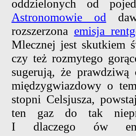
oddzielonych od pojed
Astronomowie od
dawn
rozszerzona
emisja rent
Mlecznej jest skutkiem ś
czy też rozmytego gorą
sugerują, że prawdziwą 
międzygwiazdowy o temp
stopni Celsjusza, powsta
ten gaz do tak niepr
I dlaczego ów ener