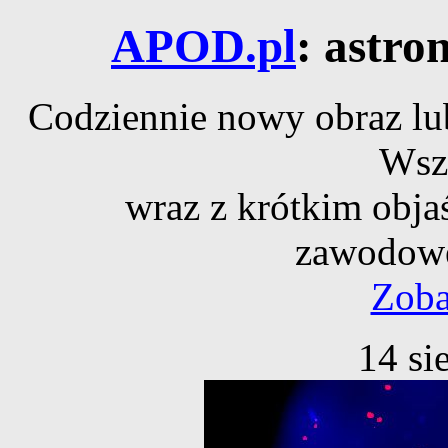
APOD.pl
: astro
Codziennie nowy obraz lub
Wsz
wraz z krótkim obja
zawodowe
Zoba
14 si