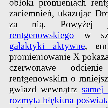
obłoki promieniach rent
zaciemnień, ukazując Dr
za nią. Powyżej j
rentgenowskiego
w sztu
galaktyki aktywne
, emi
promieniowanie X pokazan
czerwonawe odcienie
rentgenowskim o mniejsz
gwiazd wewnątrz
samej 
rozmyta błękitna poświat