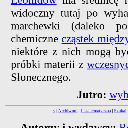
widoczny tutaj po wyh
marchewki (daleko po
chemiczne
cząstek międz
niektóre z nich mogą b
próbki materii z
wczesny
Słonecznego.
Jutro:
wyb
<
|
Archiwum
|
Lista tematyczna
|
Szukaj
Autorzy i wydawcy:
R