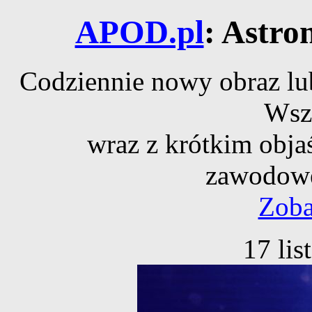
APOD.pl
: Astro
Codziennie nowy obraz lub
Wsz
wraz z krótkim obja
zawodowe
Zoba
17 li