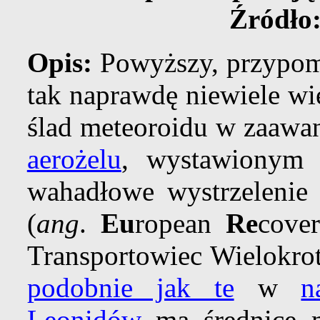
Źródło
Opis:
Powyższy, przypomi
tak naprawdę niewiele wię
ślad meteoroidu w zaawa
aerożelu
, wystawionym 
wahadłowe wystrzeleni
(
ang
.
Eu
ropean
Re
cove
Transportowiec Wielokro
podobnie jak te
w
n
Leonidów
ma średnicę m