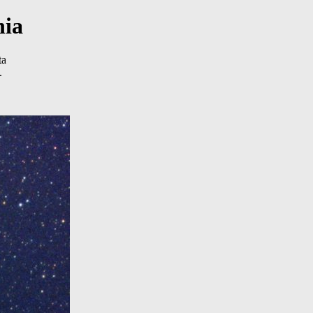
nia
ta
.