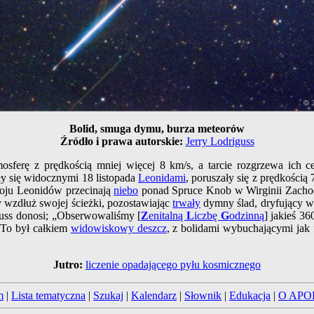
Bolid, smuga dymu, burza meteorów
Źródło i prawa autorskie:
Jerry Lodriguss
erę z prędkością mniej więcej 8 km/s, a tarcie rozgrzewa ich c
ły się widocznymi 18 listopada
Leonidami
, poruszały się z prędkości
oju Leonidów przecinają
niebo
ponad Spruce Knob w Wirginii Zacho
 wzdłuż swojej ścieżki, pozostawiając
trwały
dymny ślad, dryfujący w
uss donosi; „Obserwowaliśmy [
Z
enitalną
L
iczbę
G
odzinną
] jakieś 3
 To był całkiem
widowiskowy deszcz
, z bolidami wybuchającymi jak f
Jutro:
liczenie opadającego pyłu kosmicznego
m
|
Lista tematyczna
|
Szukaj
|
Kalendarz
|
Słownik
|
Edukacja
|
O APO