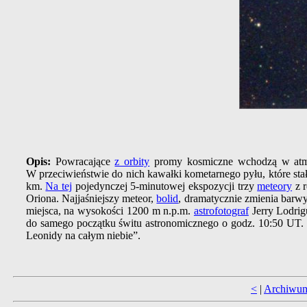
Opis:
Powracające
z orbity
promy kosmiczne wchodzą w atmosf
W przeciwieństwie do nich kawałki kometarnego pyłu, które sta
km.
Na tej
pojedynczej 5-minutowej ekspozycji trzy
meteory
z r
Oriona. Najjaśniejszy meteor,
bolid
, dramatycznie zmienia barwy
miejsca, na wysokości 1200 m n.p.m.
astrofotograf
Jerry Lodrig
do samego początku świtu astronomicznego o godz. 10:50 UT.
Leonidy na całym niebie”.
<
|
Archiwu