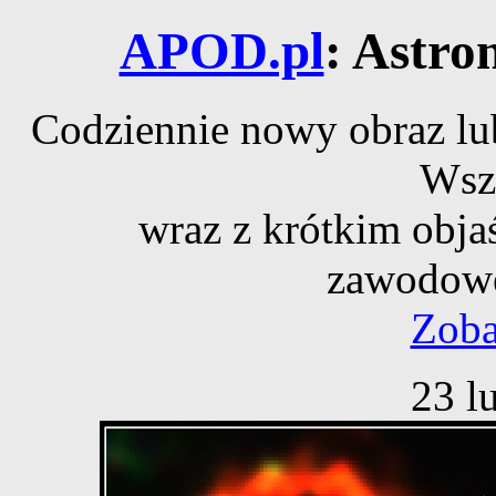
APOD.pl
: Astro
Codziennie nowy obraz lub
Wsz
wraz z krótkim obja
zawodowe
Zoba
23 l