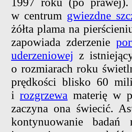
1997 roku (po prawej).
w centrum
gwiezdne szc
żółta plama na pierścien
zapowiada zderzenie
por
uderzeniowej
z istniejąc
o rozmiarach roku świet
prędkości blisko 60 mi
i
rozgrzewa
materię w pi
zaczyna ona świecić. As
kontynuowanie badań 