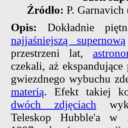
Źródło:
P. Garnavich 
Opis:
Dokładnie pię
najjaśniejszą supernową
przestrzeni lat,
astron
czekali, aż ekspandujące
gwiezdnego wybuchu zde
materią
. Efekt takiej k
dwóch zdjęciach
wyko
Teleskop Hubble'a w 