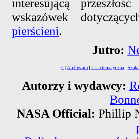
interesującą przeszłoś
wskazówek dotyczący
pierścieni
.
Jutro:
Ne
<
|
Archiwum
|
Lista tematyczna
|
Szuka
Autorzy i wydawcy:
R
Bonne
NASA Official:
Philli