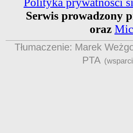
Polityka prywatności 
Serwis prowadzony p
oraz
Mic
Tłumaczenie: Marek Weżg
PTA
(wsparc