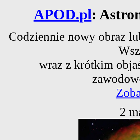
APOD.pl
: Astro
Codziennie nowy obraz lub
Wsz
wraz z krótkim obja
zawodowe
Zoba
2 m