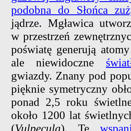
podobna do Słońca zuż
jądrze. Mgławica utwor
w przestrzeń zewnętrzny
poświatę generują atomy
ale niewidoczne
świa
gwiazdy. Znany pod pop
pięknie symetryczny ob
ponad 2,5 roku świetlne
około 1200 lat świetlny
(
Vulpecula
). Te
wspan