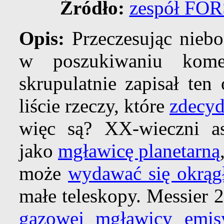
Źródło:
zespół FOR
Opis:
Przeczesując niebo
w poszukiwaniu ko
skrupulatnie zapisał ten
liście rzeczy, które
zdecyd
więc są? XX-wieczni as
jako
mgławicę planetarną
może
wydawać się okrąg
małe teleskopy. Messier 
gazowej mgławicy emisy