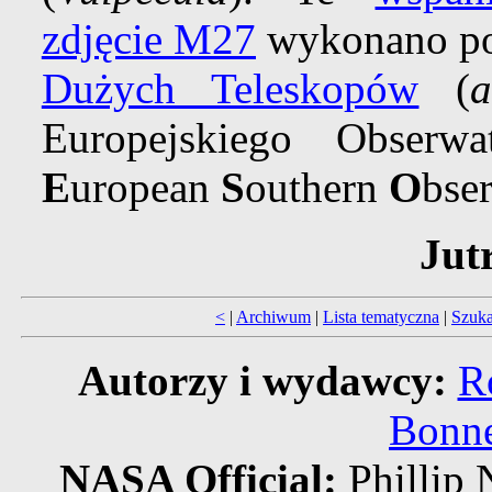
zdjęcie M27
wykonano po
Dużych Teleskopów
(
Europejskiego Obserw
E
uropean
S
outhern
O
bser
Jut
<
|
Archiwum
|
Lista tematyczna
|
Szuka
Autorzy i wydawcy:
R
Bonne
NASA Official:
Philli