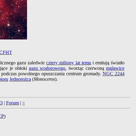
CFHT
licznego gazu zaledwie
cztery miliony lat temu
i emitują światło
jące je obłoki
gazu wodorowego
, tworząc czerwoną
mgławicę
podczas powolnego opuszczania centrum gromady.
NGC 2244
ioru
Jednorożca
(
Monoceros
).
D
|
Forum
|
>
CP
)