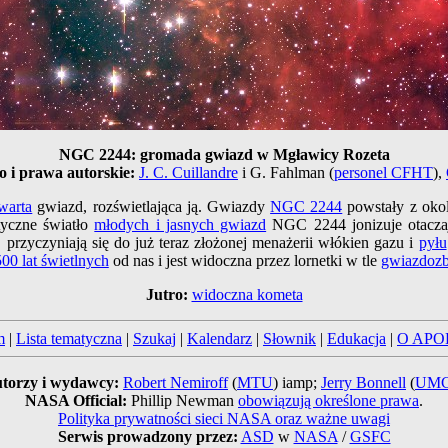
NGC 2244: gromada gwiazd w Mgławicy Rozeta
o i prawa autorskie:
J. C. Cuillandre
i G. Fahlman (
personel CFHT
),
warta
gwiazd, rozświetlająca ją. Gwiazdy
NGC 2244
powstały z oko
tyczne światło
młodych i jasnych gwiazd
NGC 2244 jonizuje otacza
przyczyniają się do już teraz złożonej menażerii włókien gazu i
pyłu
00 lat świetlnych
od nas i jest widoczna przez lornetki w tle
gwiazdozb
Jutro:
widoczna kometa
m
|
Lista tematyczna
|
Szukaj
|
Kalendarz
|
Słownik
|
Edukacja
|
O APO
torzy i wydawcy:
Robert Nemiroff
(
MTU
) iamp;
Jerry Bonnell
(
UM
NASA Official:
Phillip Newman
obowiązują określone prawa
.
Polityka prywatności sieci NASA oraz ważne uwagi
Serwis prowadzony przez:
ASD
w
NASA
/
GSFC