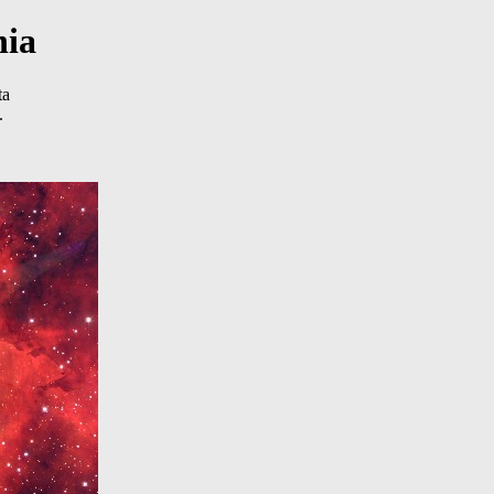
nia
ta
.