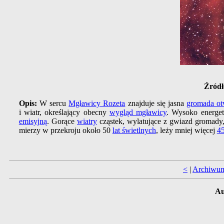
Źródł
Opis:
W sercu
Mgławicy Rozeta
znajduje się jasna
gromada ot
i wiatr, określający obecny
wygląd mgławicy
. Wysoko energe
emisyjną
. Gorące
wiatry
cząstek, wylatujące z gwiazd gromady, 
mierzy w przekroju około 50
lat świetlnych
, leży mniej więcej
45
<
|
Archiwu
Au