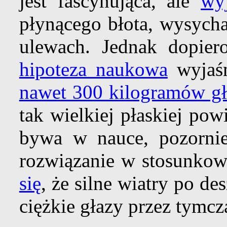
jest fascynująca, ale
wy
płynącego błota, wysycha
ulewach. Jednak dopier
hipoteza naukowa
wyjaśn
nawet 300 kilogramów gła
tak wielkiej płaskiej powi
bywa w nauce, pozorn
rozwiązanie w stosunko
się
, że silne wiatry po d
ciężkie głazy przez tymcz