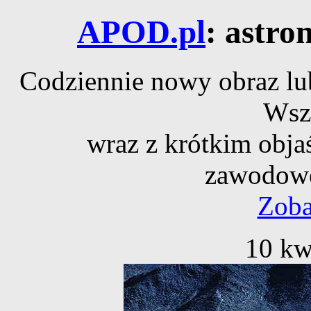
APOD.pl
: astro
Codziennie nowy obraz lub
Wsz
wraz z krótkim obja
zawodowe
Zoba
10 kw