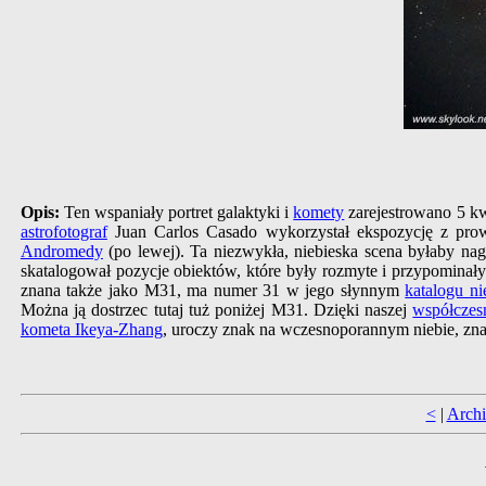
Opis:
Ten wspaniały portret galaktyki i
komety
zarejestrowano 5 kw
astrofotograf
Juan Carlos Casado wykorzystał ekspozycję z prow
Andromedy
(po lewej). Ta niezwykła, niebieska scena byłaby 
skatalogował pozycje obiektów, które były rozmyte i przypomina
znana także jako M31, ma numer 31 w jego słynnym
katalogu n
Można ją dostrzec tutaj tuż poniżej M31. Dzięki naszej
współczes
kometa Ikeya-Zhang
, uroczy znak na wczesnoporannym niebie, zna
<
|
Arch