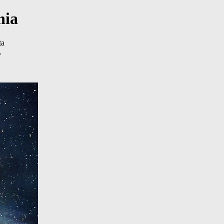
nia
ta
.