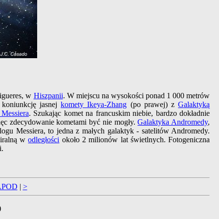
Figueres, w
Hiszpanii
. W miejscu na wysokości ponad 1 000 metrów
 koniunkcję jasnej
komety Ikeya-Zhang
(po prawej) z
Galaktyką
 Messiera
. Szukając komet na francuskim niebie, bardzo dokładnie
 więc zdecydowanie kometami być nie mogły.
Galaktyka Andromedy
,
talogu Messiera, to jedna z małych galaktyk - satelitów Andromedy.
piralną w
odległości
około 2 milionów lat świetlnych. Fotogeniczna
i.
APOD
|
>
)