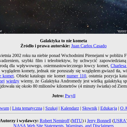
Galaktyka to nie kometa
Źródło i prawa autorskie:
Juan Carlos Casado
ietnia 2002 roku na niebie ponad Wschodnimi Pirenejami w pobliżu 
adzeniem, szybki film i teleobiektyw, by uchwycić zapowiedzianą
nagrodą dla wpływowego, osiemnastowiecznego łowcy komet,
Charlesa
ły wyglądem komety, jednak nie poruszały się względem gwiazd tła,
ie komet
. Obiekt katalogu nie komet
numer 110
, ostatnia pozycja ka
nej
wiedzy
wiemy, że Galaktyka Andromedy jest wielką galaktyką s
jdowała się około 80 milionów kilometrów (4 minuty światła) od Ziem
Jutro:
Pwyll
iwum
|
Lista tematyczna
|
Szukaj
|
Kalendarz
|
Słownik
|
Edukacja
|
O 
Autorzy i wydawcy:
Robert Nemiroff
(
MTU
) i
Jerry Bonnell
(
USRA
NASA Web Site Statements, Warnings, and Disclaimers