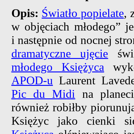
Opis:
Światło popielate
,
w objęciach młodego” je
i następnie od nocnej st
dramatyczne ujęcie
świa
młodego Księżyca
wyk
APOD-u
Laurent Lavede
Pic du Midi
na planec
również robiłby piorunu
Księżyc jako cienki s