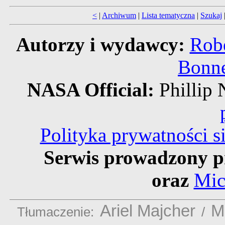
<
|
Archiwum
|
Lista tematyczna
|
Szukaj
Autorzy i wydawcy:
Robe
Bonne
NASA Official:
Philli
Polityka prywatności 
Serwis prowadzony p
oraz
Mic
Ariel Majcher
M
Tłumaczenie:
/