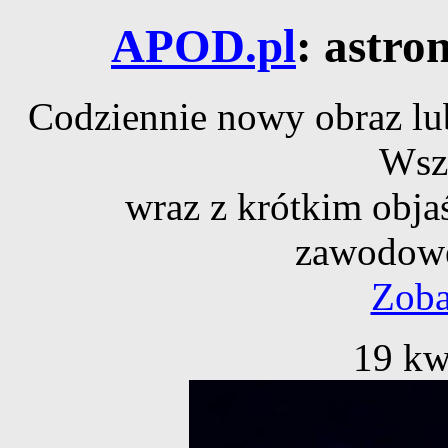
APOD.pl
: astro
Codziennie nowy obraz lub
Wsz
wraz z krótkim obja
zawodowe
Zoba
19 kw