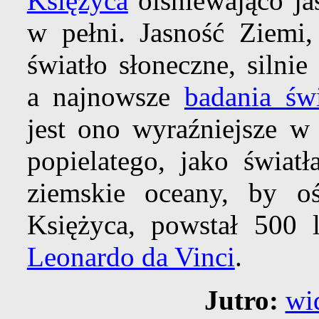
Księżyca
olśniewająco ja
w pełni. Jasność Ziemi,
światło słoneczne, silni
a najnowsze
badania świ
jest ono wyraźniejsze w 
popielatego, jako światł
ziemskie oceany, by oś
Księżyca, powstał 500 
Leonardo da Vinci
.
Jutro:
wi