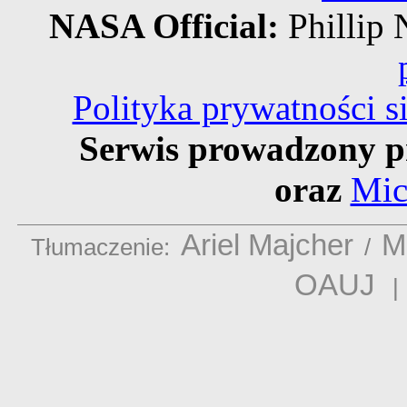
NASA Official:
Philli
Polityka prywatności 
Serwis prowadzony p
oraz
Mic
Ariel Majcher
M
Tłumaczenie:
/
OAUJ