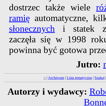
dostrzec także wiele
ró
ramię
automatyczne, kil
słonecznych
i statek z
zaczęła się w 1998 rok
powinna być gotowa prze
Jutro:
<
|
Archiwum
|
Lista tematyczna
|
Szukaj
Autorzy i wydawcy:
Robe
Bonne