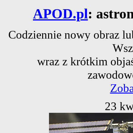
APOD.pl
: astro
Codziennie nowy obraz lub
Wsz
wraz z krótkim obja
zawodowe
Zoba
23 kw