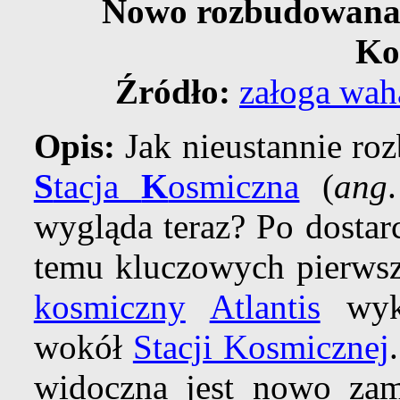
Nowo rozbudowana
Ko
Źródło:
załoga wa
Opis:
Jak nieustannie r
S
tacja
K
osmiczna
(
ang
wygląda teraz? Po dostar
temu kluczowych pierw
kosmiczny
Atlantis
wyko
wokół
Stacji Kosmicznej
widoczna jest nowo za