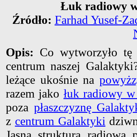
Łuk radiowy w
Źródło:
Farhad Yusef-Za
Opis:
Co wytworzyło tę 
centrum naszej Galaktyki
leżące ukośnie na
powyżz
razem jako
łuk radiowy w
poza
płaszczyznę Galakty
z
centrum Galaktyki
dziwn
Jasna struktura radiowa 