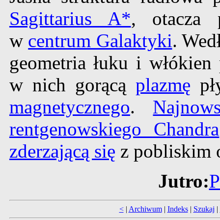
Sagittarius A*
, otacza 
w
centrum Galaktyki
. Wed
geometria łuku i włókien
w nich gorącą
plazmę
pły
magnetycznego
.
Najnow
rentgenowskiego Chandra
zderzającą się
z pobliskim 
Jutro:
P
<
|
Archiwum
|
Indeks
|
Szukaj
|