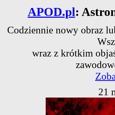
APOD.pl
: Astro
Codziennie nowy obraz lub
Wsz
wraz z krótkim obja
zawodowe
Zoba
21 