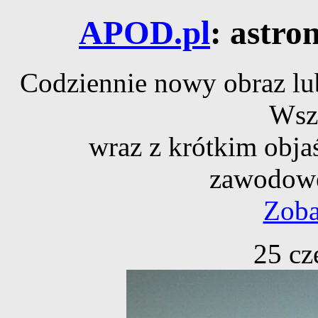
APOD.pl
: astro
Codziennie nowy obraz lub
Wsz
wraz z krótkim obja
zawodowe
Zoba
25 cz