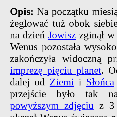
Opis:
Na początku miesią
żeglować tuż obok sieb
na dzień
Jowisz
zginął w 
Wenus pozostała wysoko
zakończyła widoczną pr
imprezę pięciu planet
. O
dalej od
Ziemi
i
Słońca
przejście było tak 
powyższym zdjęciu
z 3 