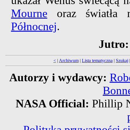
ukazał Wenus świecącą 
Mourne
oraz światła 
Północnej
.
Jutro:
<
|
Archiwum
|
Lista tematyczna
|
Szukaj
Autorzy i wydawcy:
Robe
Bonne
NASA Official:
Philli
Polityka prywatności 