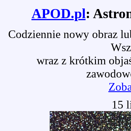
APOD.pl
: Astro
Codziennie nowy obraz lub
Wsz
wraz z krótkim obja
zawodowe
Zoba
15 