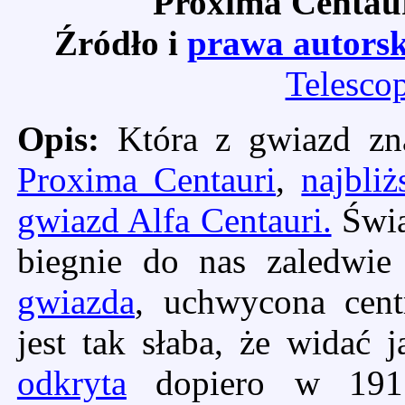
Proxima Centaur
Źródło i
prawa autorsk
Telesco
Opis:
Która z gwiazd zna
Proxima Centauri
,
najbliż
gwiazd Alfa Centauri.
Świa
biegnie do nas zaledwi
gwiazda
, uchwycona cent
jest tak słaba, że widać j
odkryta
dopiero w 1915