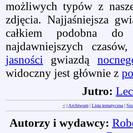
możliwych typów z nasz
zdjęcia. Najjaśniejsza g
całkiem podobna do
najdawniejszych czasów
jasności
gwiazdą
nocneg
widoczny jest głównie z
po
Jutro:
Lec
<
|
Archiwum
|
Lista tematyczna
|
Szu
Autorzy i wydawcy:
Robe