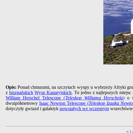
Opis:
Ponad chmurami, na szczytach wyspy u wybrzeży Afryki gru
z
hiszpańskich
Wysp Kanaryjskich
. To jedno z najlepszych miejsc
William Herschel Telescope (
Teleskop Williama Herschela
)
o ś
dwuipółmetrowy
Isaac Newton Telescope (
Teleskop Izaaka Newt
dotyczyły gwiazd i galaktyk
powstałych we wczesnym
wszechświe
<
|