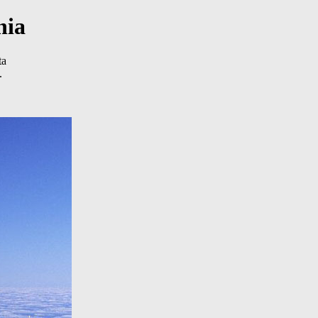
nia
ta
.