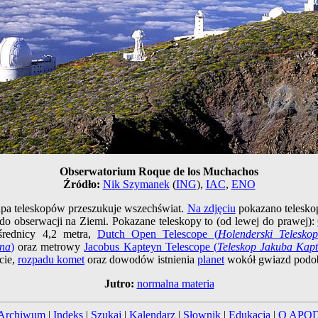
Obserwatorium Roque de los Muchachos
Źródło:
Nik Szymanek
(
ING
),
IAC
,
ENO
pa teleskopów przeszukuje wszechświat.
Na zdjęciu
pokazano telesk
 do obserwacji na Ziemi. Pokazane teleskopy to (od lewej do prawej):
rednicy 4,2 metra,
Dutch Open Telescope (
Holenderski Telesko
ona
)
oraz metrowy
Jacobus Kapteyn Telescope (
Teleskop Jakuba Kap
cie,
rozpadu komet
oraz dowodów istnienia
planet
wokół gwiazd podob
Jutro:
normalna materia
Archiwum
|
Indeks
|
Szukaj
|
Kalendarz
|
Słownik
|
Edukacja
|
O APO