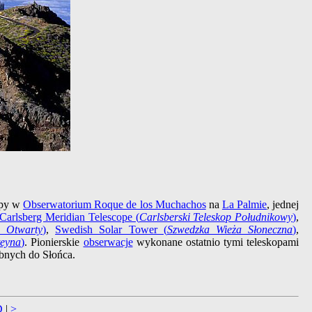
opy w
Obserwatorium Roque de los Muchachos
na
La Palmie
, jednej
Carlsberg Meridian Telescope (
Carlsberski Teleskop Południkowy
)
,
p Otwarty
)
,
Swedish Solar Tower (
Szwedzka Wieża Słoneczna
)
,
teyna
)
. Pionierskie
obserwacje
wykonane ostatnio tymi teleskopami
nych do Słońca.
D
|
>