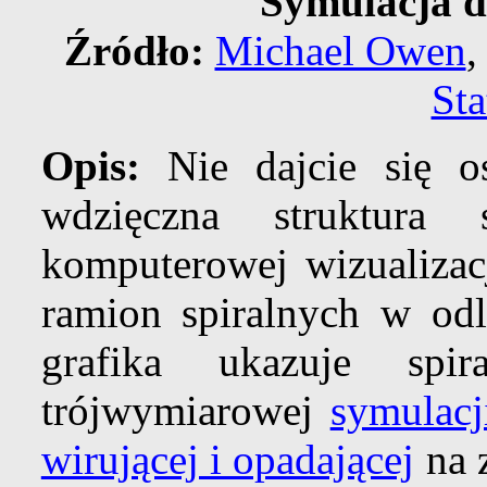
Symulacja d
Źródło:
Michael Owen
,
Sta
Opis:
Nie dajcie się o
wdzięczna struktura
komputerowej wizualizacj
ramion spiralnych w od
grafika ukazuje spi
trójwymiarowej
symulacj
wirującej i opadającej
na z