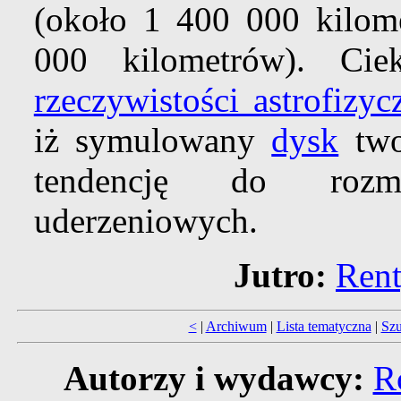
(około 1 400 000 kilome
000 kilometrów). C
rzeczywistości astrofizyc
iż symulowany
dysk
twor
tendencję do rozma
uderzeniowych.
Jutro:
Rent
<
|
Archiwum
|
Lista tematyczna
|
Szu
Autorzy i wydawcy:
R