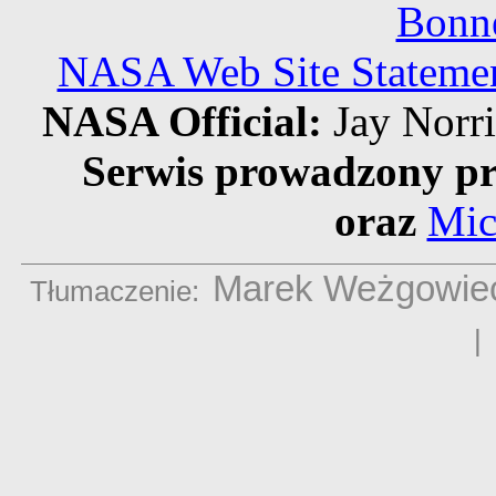
Bonne
NASA Web Site Statement
NASA Official:
Jay Norr
Serwis prowadzony pr
oraz
Mic
Marek Weżgowie
Tłumaczenie: