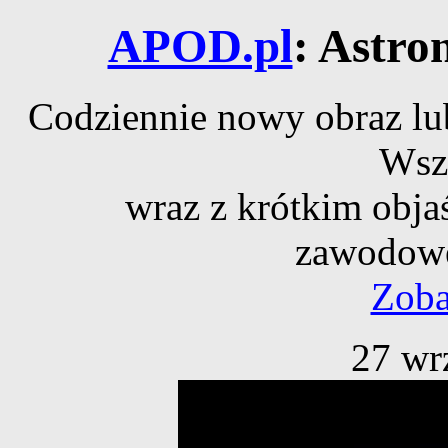
APOD.pl
: Astro
Codziennie nowy obraz lub
Wsz
wraz z krótkim obja
zawodowe
Zoba
27 wr