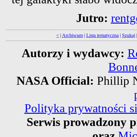
Jutro:
rentg
<
|
Archiwum
|
Lista tematyczna
|
Szukaj
Autorzy i wydawcy:
R
Bonne
NASA Official:
Philli
Polityka prywatności 
Serwis prowadzony p
oraz
Mic