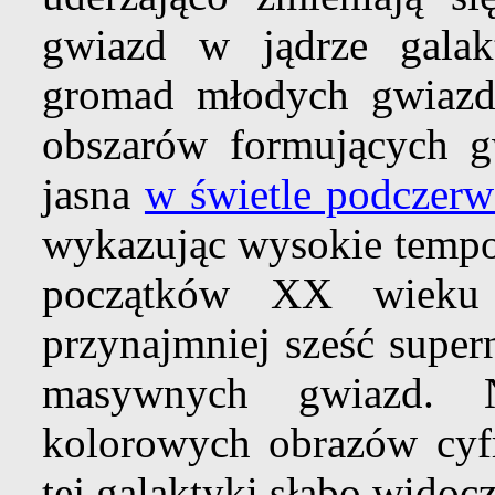
gwiazd w jądrze galakt
gromad młodych gwiazd
obszarów formujących g
jasna
w świetle podczer
wykazując wysokie tempo 
początków XX wieku
przynajmniej sześć supe
masywnych gwiazd
kolorowych obrazów cyf
tej galaktyki słabo widoc