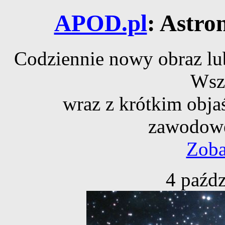
APOD.pl
: Astro
Codziennie nowy obraz lub
Wsz
wraz z krótkim obja
zawodowe
Zoba
4 paźdz