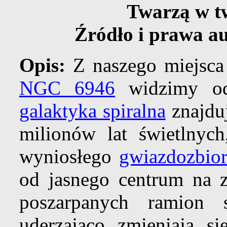
Twarzą w t
Źródło i prawa au
Opis:
Z naszego miejsc
NGC 6946
widzimy od
galaktyka spiralna
znajduj
milionów lat świetlnyc
wyniosłego
gwiazdozbio
od jasnego centrum na z
poszarpanych ramion s
uderzająco zmieniają s