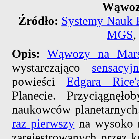
Wąwoz
Źródło:
Systemy Nauk 
MGS
Opis:
Wąwozy na Mars
wystarczająco
sensacyj
powieści
Edgara Rice'
Planecie. Przyciągnęł
naukowców planetarnyc
raz pierwszy
na wysoko r
zarejestrowanych przez k