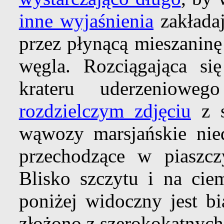
inne wyjaśnienia
zakłada
przez płynącą mieszaninę
węgla. Rozciągająca si
krateru uderzeniow
rozdzielczym zdjęciu
z 
wąwozy marsjańskie nied
przechodzące w piaszc
Blisko szczytu i na ci
poniżej widoczny jest b
złożono z szerokokątnych