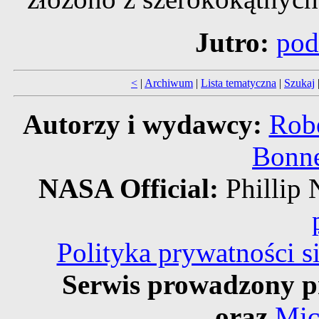
Jutro:
pod
<
|
Archiwum
|
Lista tematyczna
|
Szukaj
Autorzy i wydawcy:
Robe
Bonne
NASA Official:
Philli
Polityka prywatności 
Serwis prowadzony p
oraz
Mic