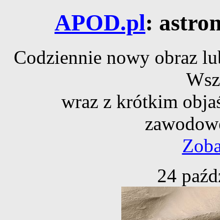
APOD.pl
: astro
Codziennie nowy obraz lub
Wsz
wraz z krótkim obja
zawodowe
Zoba
24 paźd