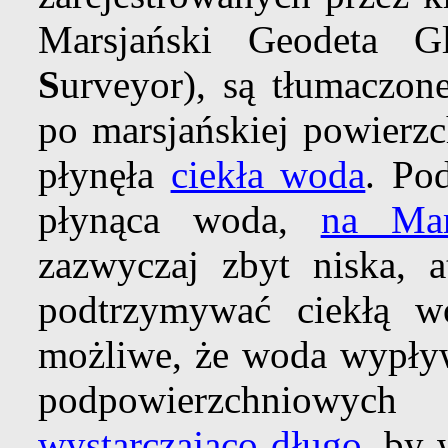
Marsjański Geodeta G
S
urveyor), są tłumaczon
po marsjańskiej powierzc
płynęła
ciekła woda
. Po
płynąca woda,
na Mar
zazwyczaj zbyt niska, a
podtrzymywać ciekłą 
możliwe, że woda wypływ
podpowierzchniow
wystarczająco długo
, by