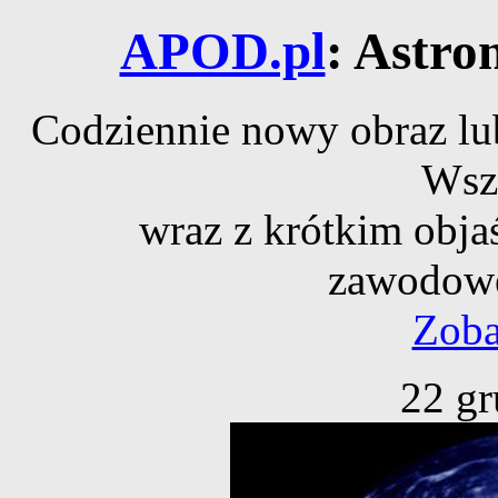
APOD.pl
: Astro
Codziennie nowy obraz lub
Wsz
wraz z krótkim obja
zawodowe
Zoba
22 gr