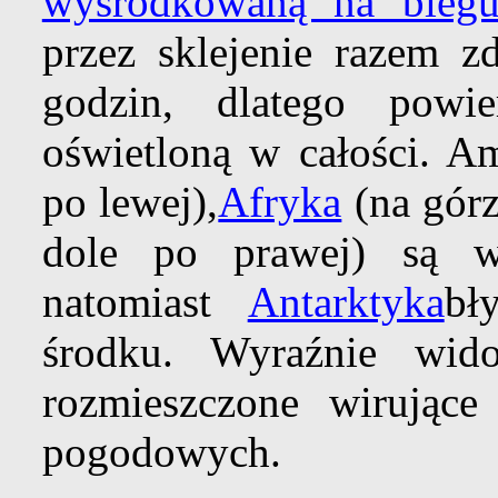
wyśrodkowaną na bieg
przez sklejenie razem 
godzin, dlatego powi
oświetloną w całości. A
po lewej),
Afryka
(na górz
dole po prawej) są w
natomiast
Antarktyka
bł
środku. Wyraźnie wido
rozmieszczone wirując
pogodowych.