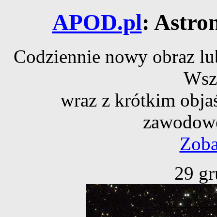
APOD.pl
: Astro
Codziennie nowy obraz lub
Wsz
wraz z krótkim obja
zawodowe
Zoba
29 gr