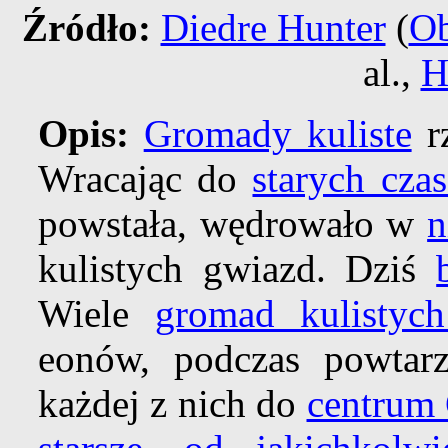
Źródło:
Diedre Hunter
(
Ob
al.,
H
Opis:
Gromady kuliste
r
Wracając do
starych cza
powstała, wędrowało w
n
kulistych gwiazd. Dziś
Wiele
gromad kulistych
eonów, podczas powtarza
każdej z nich do
centrum 