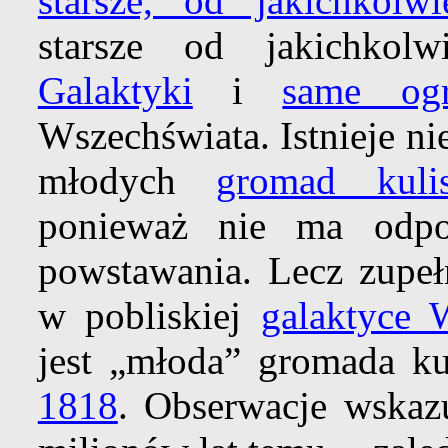
starsze, od jakichkolw
starsze od jakichko
Galaktyki
i
same ogr
Wszechświata. Istnieje nie
młodych
gromad kulis
ponieważ nie ma odp
powstawania. Lecz zupełn
w pobliskiej
galaktyce
jest „młoda” gromada ku
1818
. Obserwacje wskaz