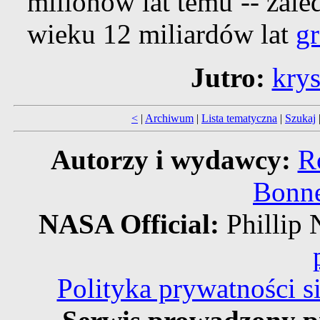
milionów lat temu -- zal
wieku 12 miliardów lat
g
Jutro:
kry
<
|
Archiwum
|
Lista tematyczna
|
Szukaj
Autorzy i wydawcy:
R
Bonne
NASA Official:
Philli
Polityka prywatności 