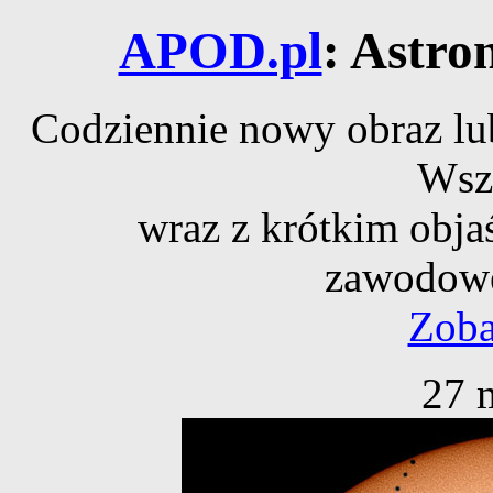
APOD.pl
: Astro
Codziennie nowy obraz lub
Wsz
wraz z krótkim obja
zawodowe
Zoba
27 