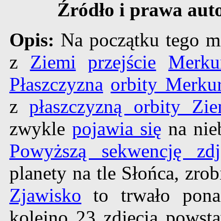
Źródło i prawa aut
Opis:
Na początku tego m
z
Ziemi
przejście
Merku
Płaszczyzna
orbity Merku
z
płaszczyzną orbity Zie
zwykle
pojawia się
na nieb
Powyższą sekwencję zdj
planety na tle Słońca, zr
Zjawisko
to trwało pona
kolejno 23 zdjęcia powst