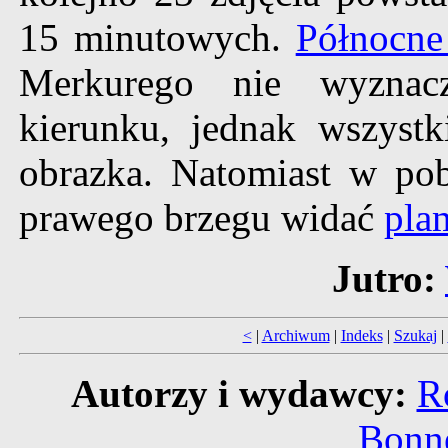
15 minutowych.
Północne
Merkurego nie wyznac
kierunku, jednak wszystk
obrazka. Natomiast w pob
prawego brzegu widać
pla
Jutro:
<
|
Archiwum
|
Indeks
|
Szukaj
|
Autorzy i wydawcy:
R
Bonne