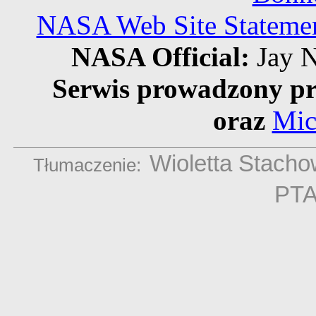
NASA Web Site Statement
NASA Official:
Jay N
Serwis prowadzony pr
oraz
Mic
Wioletta Stach
Tłumaczenie:
PT