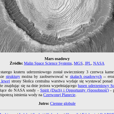
Mars osadowy
Źródło:
Malin Space Science Systems
,
MGS
,
JPL
,
NASA
starego krateru uderzeniowego został uwieczniony 3 czerwca kame
akie
struktury
można by zaobserwować w
skałach osadowych
-- ero
 lewej
strony Słońca centralna warstwa wydaje się wystawać ponad in
 znajdując się na dnie jeziora wypełniającego
basen uderzeniowy Sch
ależące do NASA sondy -
Spirit (Duch) i Opportunity (Sposobność)
- 
hipotezą istnienia wody na
Czerwonej Planecie
.
Jutro:
Ciemne globule