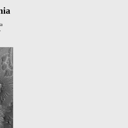
nia
ta
.