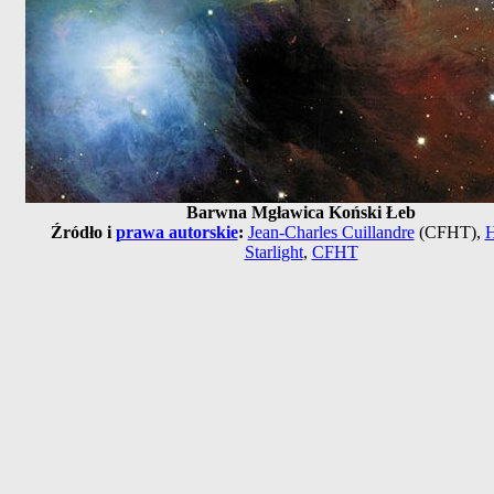
Barwna Mgławica Koński Łeb
Źródło i
prawa autorskie
:
Jean-Charles Cuillandre
(CFHT),
H
Starlight
,
CFHT