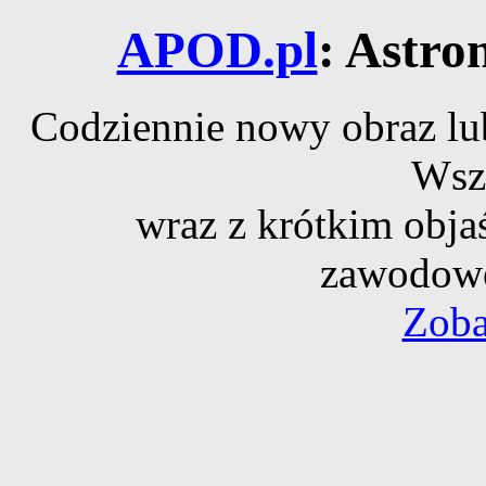
APOD.pl
: Astro
Codziennie nowy obraz lub
Wsz
wraz z krótkim obja
zawodowe
Zoba