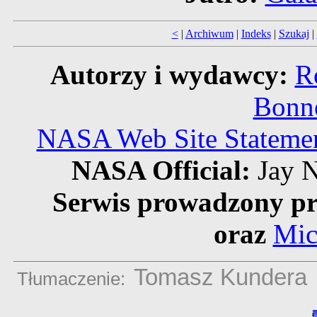
<
|
Archiwum
|
Indeks
|
Szukaj
|
Autorzy i wydawcy:
R
Bonne
NASA Web Site Statement
NASA Official:
Jay N
Serwis prowadzony pr
oraz
Mic
Tomasz Kundera
Tłumaczenie: