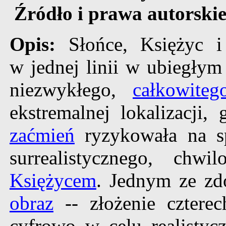
Źródło i prawa autorski
Opis:
Słońce, Księżyc i
w jednej linii w ubiegły
niezwykłego,
całkowiteg
ekstremalnej lokalizacji,
zaćmień
ryzykowała na sp
surrealistycznego, chw
Księżycem
. Jednym ze zd
obraz
-- złożenie cztere
cyfrowo w celu realisty