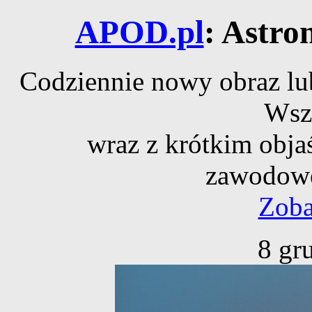
APOD.pl
: Astro
Codziennie nowy obraz lub
Wsz
wraz z krótkim obja
zawodowe
Zoba
8 gr