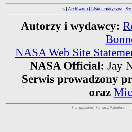
<
|
Archiwum
|
Lista tematyczna
|
Szu
Autorzy i wydawcy:
R
Bonne
NASA Web Site Statement
NASA Official:
Jay N
Serwis prowadzony pr
oraz
Mic
Tłumaczenie: Tomasz Kundera
|