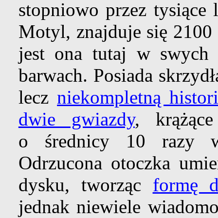
stopniowo przez tysiące 
Motyl, znajduje się 2100
jest ona tutaj w swych 
barwach. Posiada skrzydł
lecz
niekompletną histor
dwie gwiazdy
, krążąc
o średnicy 10 razy w
Odrzucona otoczka umier
dysku, tworząc
formę 
jednak niewiele wiadomo 