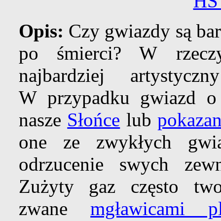
HS
Opis:
Czy gwiazdy są bard
po śmierci? W rzecz
najbardziej artysty
W przypadku gwiazd o n
nasze
Słońce
lub
pokaza
one ze zwykłych g
odrzucenie swych zew
Zużyty gaz często two
zwane
mgławicami pl