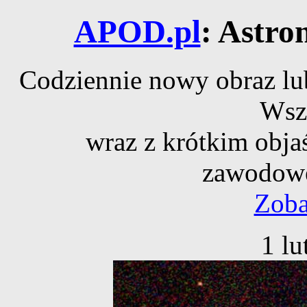
APOD.pl
: Astro
Codziennie nowy obraz lub
Wsz
wraz z krótkim obja
zawodowe
Zoba
1 lu