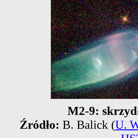
M2-9: skrzyd
Źródło:
B. Balick (
U. W