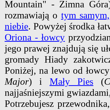
Mountain" - Zimna Góra),
rozmawiają o
tym samym,
niebie
. Powyżej środka ła
Oriona - łowcy
przyodzia
jego prawej znajdują się u
gromady Hiady zakotwi
Poniżej, na lewo od łowcy
Major
) i
Mały Pies
(
C
najjaśniejszymi gwiazdami
Potrzebujesz przewodnika