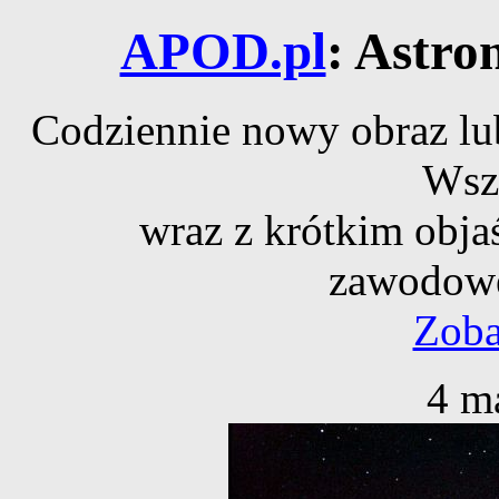
APOD.pl
: Astro
Codziennie nowy obraz lub
Wsz
wraz z krótkim obja
zawodowe
Zoba
4 m