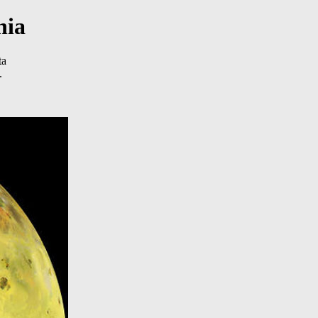
nia
ta
.