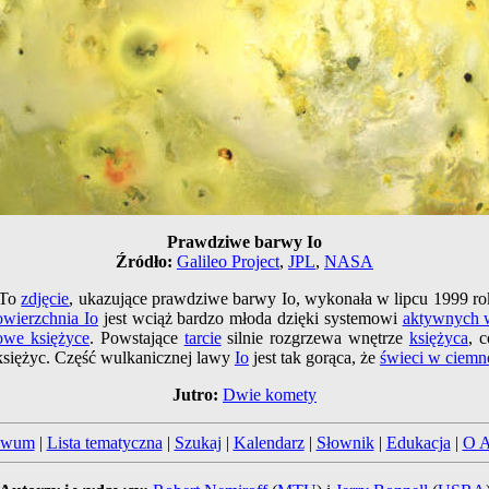
Prawdziwe barwy Io
Źródło:
Galileo Project
,
JPL
,
NASA
. To
zdjęcie
, ukazujące prawdziwe barwy Io, wykonała w lipcu 1999 r
owierzchnia Io
jest wciąż bardzo młoda dzięki systemowi
aktywnych 
zowe księżyce
. Powstające
tarcie
silnie rozgrzewa wnętrze
księżyca
, 
 księżyc. Część wulkanicznej lawy
Io
jest tak gorąca, że
świeci w ciemn
Jutro:
Dwie komety
iwum
|
Lista tematyczna
|
Szukaj
|
Kalendarz
|
Słownik
|
Edukacja
|
O 