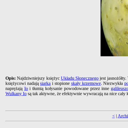
Opis:
Najdziwniejszy księżyc
Układu Słonecznego
jest jasnożółty
księżycowi nadają
siarka
i stopione
skały krzemowe
. Niezwykła
p
naprężają
Io
i tłumią kołysanie powodowane przez inne
galileus
Wulkany Io
są tak aktywne, że efektywnie wywracają na nice cały
<
|
Arch