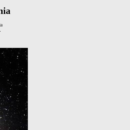
nia
ta
.