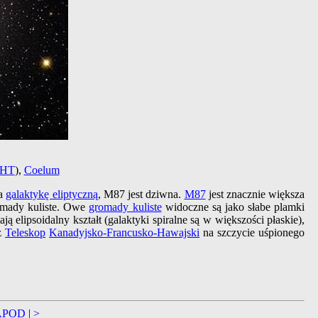
HT
),
Coelum
na
galaktykę eliptyczną
, M87 jest dziwna.
M87
jest znacznie większa
romady kuliste. Owe
gromady kuliste
widoczne są jako słabe plamki
ają elipsoidalny kształt (galaktyki spiralne są w większości płaskie),
z
Teleskop
Kanadyjsko-Francusko-Hawajski
na szczycie uśpionego
APOD
|
>