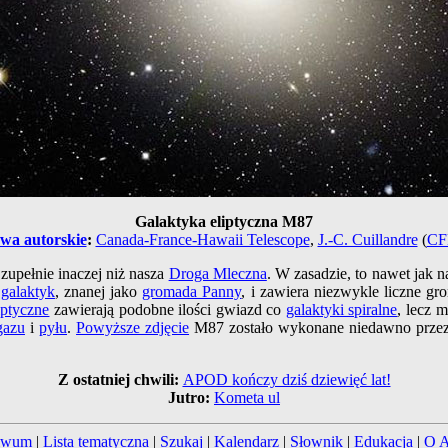
Galaktyka eliptyczna M87
wa autorskie
:
Canada-France-Hawaii Telescope
,
J.-C. Cuillandre
(
CF
zupełnie inaczej niż nasza
Droga Mleczna
. W zasadzie, to nawet jak 
galaktyk
, znanej jako
gromada Panny
, i zawiera niezwykle liczne g
iptyczne
zawierają podobne ilości gwiazd co
galaktyki spiralne
, lecz m
gazu
i
pyłu
.
Powyższe zdjęcie
M87 zostało wykonane niedawno prze
Z ostatniej chwili:
APOD kończy dziś dziewięć lat!
Jutro:
Kometa ul
iwum
|
Lista tematyczna
|
Szukaj
|
Kalendarz
|
Słownik
|
Edukacja
|
O 