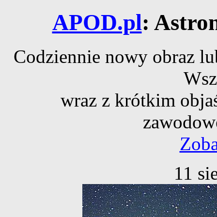
APOD.pl
: Astro
Codziennie nowy obraz lub
Wsz
wraz z krótkim obja
zawodowe
Zoba
11 si