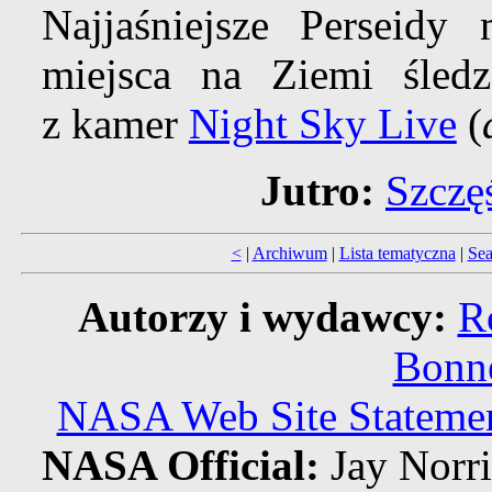
Najjaśniejsze Perseid
miejsca na Ziemi śledz
z kamer
Night Sky Live
(
Jutro:
Szczę
<
|
Archiwum
|
Lista tematyczna
|
Sea
Autorzy i wydawcy:
R
Bonne
NASA Web Site Statement
NASA Official:
Jay Norr