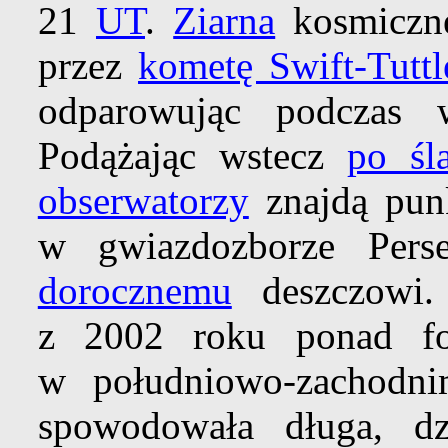
21
UT
.
Ziarna
kosmiczne
przez
kometę Swift-Tuttl
odparowując podczas 
Podążając wstecz
po śl
obserwatorzy
znajdą punk
w gwiazdozborze Pers
dorocznemu
deszczowi
z 2002 roku ponad fo
w południowo-zachodn
spowodowała długa, dzi