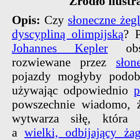
Źródło ilustr
Opis:
Czy
słoneczne żeg
dyscypliną olimpijską
? 
Johannes Kepler
obse
rozwiewane przez
słon
pojazdy mogłyby podob
używając odpowiednio
p
powszechnie wiadomo, ż
wytwarza siłę, która
a
wielki, odbijający żag