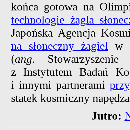
końca gotowa na Olimpi
technologie żagla słone
Japońska Agencja Kosm
na słoneczny żagiel
w pr
(
ang.
Stowarzyszenie 
z Instytutem Badań K
i innymi partnerami
przy
statek kosmiczny napędz
Jutro:
N