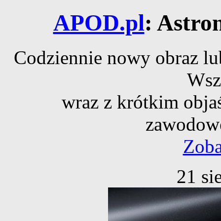
APOD.pl
: Astro
Codziennie nowy obraz lub
Wsz
wraz z krótkim obja
zawodowe
Zoba
21 si