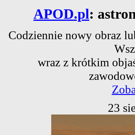
APOD.pl
: astro
Codziennie nowy obraz lub
Wsz
wraz z krótkim obja
zawodowe
Zoba
23 si