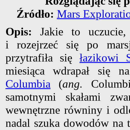
Rozglądając się p
Źródło:
Mars Explorati
Opis:
Jakie to uczucie
i rozejrzeć się po mars
przytrafiła się
łazikowi S
miesiąca wdrapał się 
Columbia
(
ang.
Columbia
samotnymi skałami z
wewnętrzne równiny i odl
nadal szuka dowodów na to