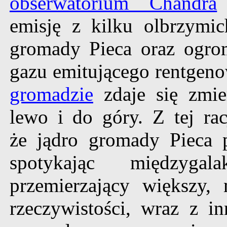
obserwatorium Chandra
emisję z kilku olbrzymi
gromady Pieca oraz ogro
gazu emitującego rentgeno
gromadzie
zdaje się zmi
lewo i do góry. Z tej ra
że jądro gromady Pieca 
spotykając międzygal
przemierzający większy,
rzeczywistości, wraz z 