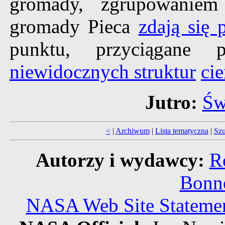
gromady, zgrupowaniem 
gromady Pieca
zdają się 
punktu, przyciągane p
niewidocznych struktur
ci
Jutro:
Św
<
|
Archiwum
|
Lista tematyczna
|
Szu
Autorzy i wydawcy:
R
Bonne
NASA Web Site Statement