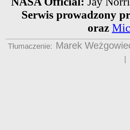
NASA Official:
Jay Norr
Serwis prowadzony pr
oraz
Mic
Marek Weżgowie
Tłumaczenie: