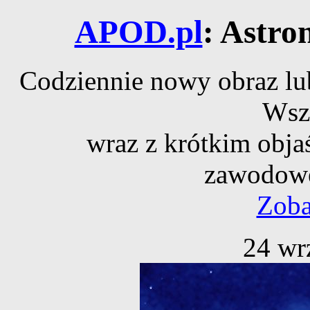
APOD.pl
: Astro
Codziennie nowy obraz lub
Wsz
wraz z krótkim obja
zawodowe
Zoba
24 wr