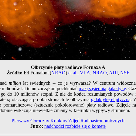
Olbrzymie płaty radiowe Fornaxa A
Źródło:
Ed Fomalont (
NRAO
)
et al.
,
VLA
,
NRAO
,
AUI
,
NSF
onad
milion
lat świetlnych -- co je wytwarza? W centrum widoczna 
0 milionów lat temu zaczął on pochłaniać
małą sąsiednią galaktykę
. Ga
go do 10 milionów stopni. Z nie do końca rozumianych powodów r
materią otaczającą po obu stronach tę olbrzymią
galaktykę eliptyczną
. 
pomarańczowe (sztucznie pokolorowane) płaty radiowe. Zdjęcie r
obnie wskazują niewielkie zmiany w kierunku wypływy strumieni.
Pierwszy Coroczny Konkurs Zdjęć Radioastronomicznych
Jutro:
nadchodzi rozbicie się o kometę