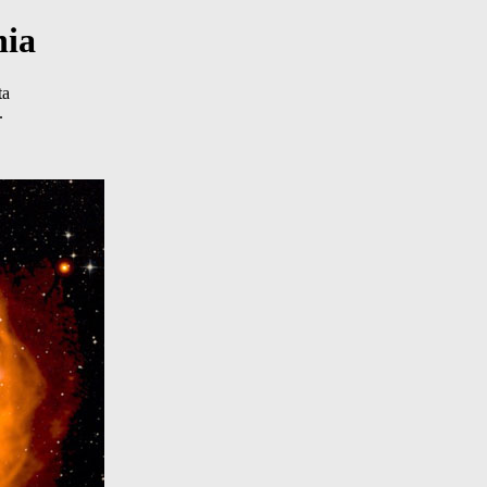
nia
ta
.