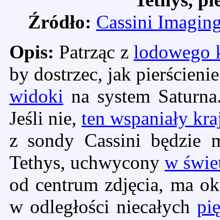
Źródło:
Cassini Imagin
Opis:
Patrząc z
lodowego k
by dostrzec, jak pierścieni
widoki
na system Saturna
Jeśli nie,
ten wspaniały kra
z sondy Cassini będzie m
Tethys, uchwycony
w świe
od centrum zdjęcia, ma ok
w odległości niecałych
pi