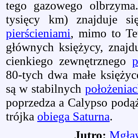
tego gazowego olbrzyma.
tysięcy km) znajduje 
pierścieniami
, mimo to Te
głównych księżycy, znajdu
cienkiego zewnętrznego
p
80-tych dwa małe księży
są w stabilnych
położenia
poprzedza a Calypso podąż
trójka
obiega Saturna
.
Jutro:
Mgław