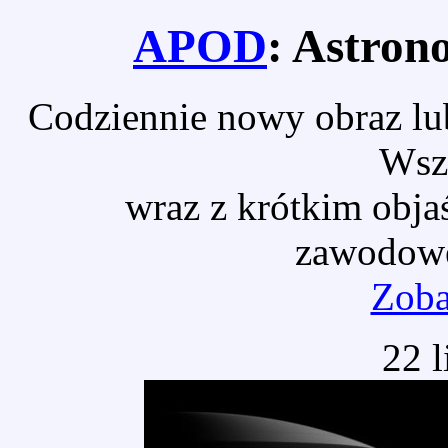
APOD
: Astron
Codziennie nowy obraz lub
Wsz
wraz z krótkim obja
zawodowe
Zoba
22 