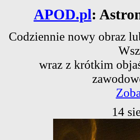
APOD.pl
: Astro
Codziennie nowy obraz lub
Wsz
wraz z krótkim obja
zawodowe
Zoba
14 si