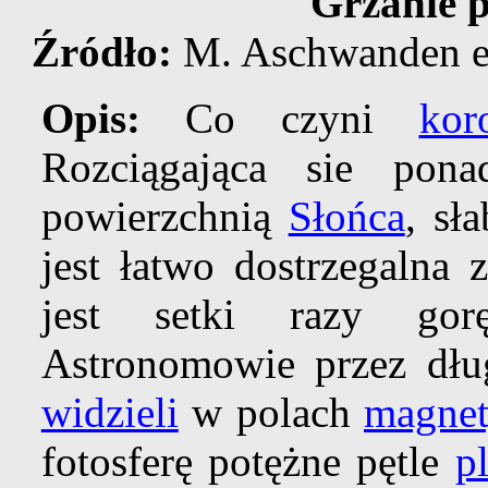
Grzanie p
Źródło:
M. Aschwanden et 
Opis:
Co czyni
kor
Rozciągająca sie po
powierzchnią
Słońca
, sł
jest łatwo dostrzegalna
jest setki razy g
Astronomowie przez dług
widzieli
w polach
magnet
fotosferę potężne pętle
p