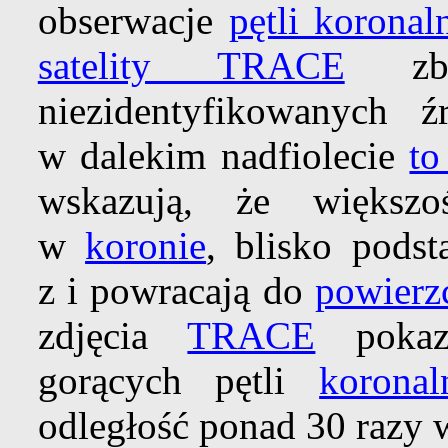
obserwacje
pętli koronal
satelity TRACE
zbli
niezidentyfikowanych źr
w dalekim nadfiolecie
to
wskazują, że większo
w
koronie
, blisko podst
z i powracają do
powierz
zdjęcia
TRACE
poka
gorących pętli
koronal
odległość ponad 30 razy 