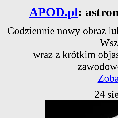
APOD.pl
: astro
Codziennie nowy obraz lub
Wsz
wraz z krótkim obja
zawodowe
Zoba
24 si