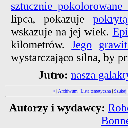
sztucznie pokolorowane 
lipca, pokazuje
pokryt
wskazuje na jej wiek.
Ep
kilometrów.
Jego
grawi
wystarczająco silna, by p
Jutro:
nasza galakt
<
|
Archiwum
|
Lista tematyczna
|
Szukaj
Autorzy i wydawcy:
Robe
Bonne