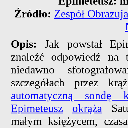
Epimeteusz: m
Źródło:
Zespół Obrazuja
Opis:
Jak powstał Epi
znaleźć odpowiedź na t
niedawno sfotografo
szczegółach przez kr
automatyczną sondę k
Epimeteusz
okrąża
Sat
małym księżycem, czas