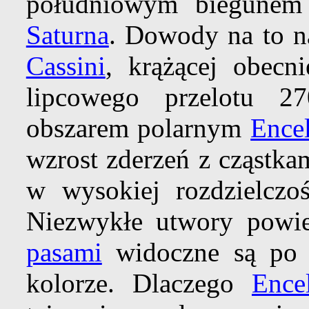
południowym biegunem
Saturna
. Dowody na to n
Cassini
, krążącej obecn
lipcowego przelotu 
obszarem polarnym
Ence
wzrost zderzeń z cząstka
w wysokiej rozdzielczoś
Niezwykłe utwory powi
pasami
widoczne są po l
kolorze. Dlaczego
Ence