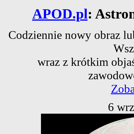
APOD.pl
: Astro
Codziennie nowy obraz lub
Wsz
wraz z krótkim obja
zawodowe
Zoba
6 wrz