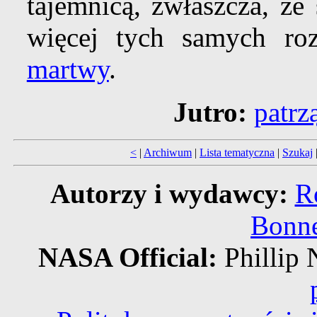
tajemnicą, zwłaszcza, że
więcej tych samych ro
martwy
.
Jutro:
patrz
<
|
Archiwum
|
Lista tematyczna
|
Szukaj
Autorzy i wydawcy:
R
Bonne
NASA Official:
Philli