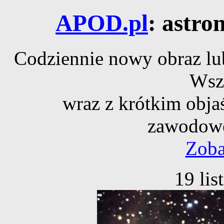
APOD.pl
: astro
Codziennie nowy obraz lub
Wsz
wraz z krótkim obja
zawodowe
Zoba
19 li