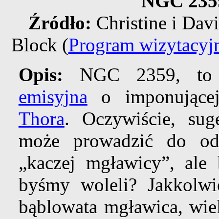
NGC 235
Źródło:
Christine i Dav
Block (
Program wizytacy
Opis:
NGC 2359, t
emisyjna
o imponującej
Thora
. Oczywiście, sug
może prowadzić do od
„kaczej mgławicy”, ale
byśmy woleli? Jakkolw
bąblowata mgławica, wiel