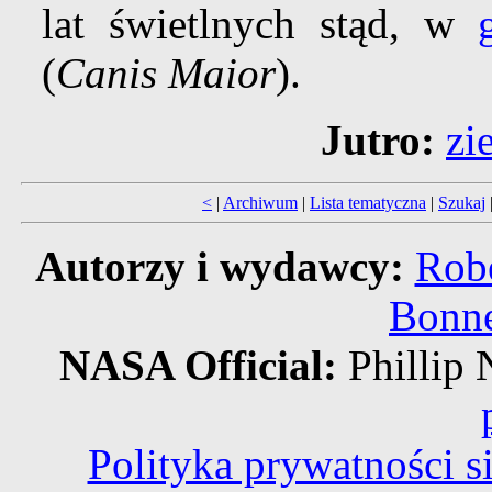
lat świetlnych stąd, w
(
Canis Maior
).
Jutro:
zi
<
|
Archiwum
|
Lista tematyczna
|
Szukaj
Autorzy i wydawcy:
Robe
Bonne
NASA Official:
Philli
Polityka prywatności 