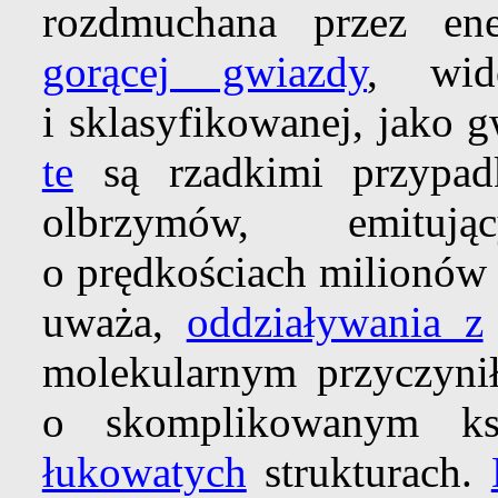
rozdmuchana przez en
gorącej gwiazdy
, wid
i sklasyfikowanej, jako 
te
są rzadkimi przypad
olbrzymów, emituj
o prędkościach milionów 
uważa,
oddziaływania z
molekularnym przyczyni
o skomplikowanym ksz
łukowatych
strukturach.