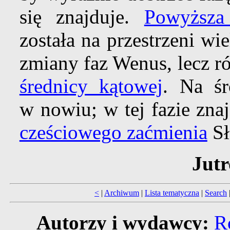
się znajduje.
Powyższa
została na przestrzeni wi
zmiany faz Wenus, lecz r
średnicy kątowej
. Na ś
w nowiu; w tej fazie zna
cześciowego zaćmienia
Sł
Jutr
<
|
Archiwum
|
Lista tematyczna
|
Search
Autorzy i wydawcy:
R