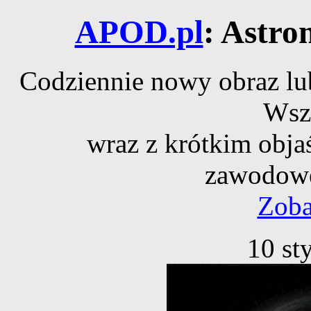
APOD.pl
: Astro
Codziennie nowy obraz lub
Wsz
wraz z krótkim obja
zawodowe
Zoba
10 st