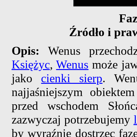
Fa
Źródło i pra
Opis:
Wenus przechodz
Księżyc
,
Wenus
może jawi
jako
cienki sierp
. Wenu
najjaśniejszym obiekte
przed wschodem Słońca
zazwyczaj potrzebujemy
by wyraźnie dostrzec fa