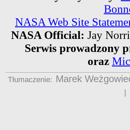
Bonne
NASA Web Site Statement
NASA Official:
Jay Norr
Serwis prowadzony p
oraz
Mic
Marek Weżgowie
Tłumaczenie: