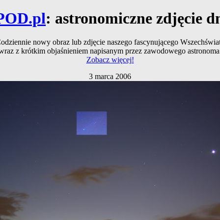
POD.pl
: astronomiczne zdjęcie d
odziennie nowy obraz lub zdjęcie naszego fascynującego Wszechświa
wraz z krótkim objaśnieniem napisanym przez zawodowego astronoma
Zobacz więcej!
3 marca 2006