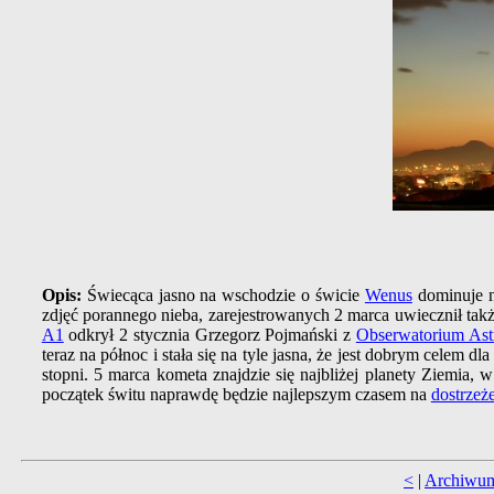
Opis:
Świecąca jasno na wschodzie o świcie
Wenus
dominuje n
zdjęć porannego nieba, zarejestrowanych 2 marca uwiecznił t
A1
odkrył 2 stycznia Grzegorz Pojmański z
Obserwatorium As
teraz na północ i stała się na tyle jasna, że jest dobrym celem dl
stopni. 5 marca kometa znajdzie się najbliżej planety Ziemia,
początek świtu naprawdę będzie najlepszym czasem na
dostrzeż
<
|
Archiwu