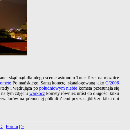
nej skądinąd dla niego scenie astronom Tunc Tezel na mozaice
ometę
Pojmańskiego. Samą kometę, skatalogowaną jako
C/2006
tedy i wędrująca po
południowym niebie
kometa przesunęła się
 na tym zdjęciu
warkocz
komety również urósł do długości kilku
rwatorów na północnej półkuli Ziemi przez najbliższe kilka dni
D
|
Forum
|
>