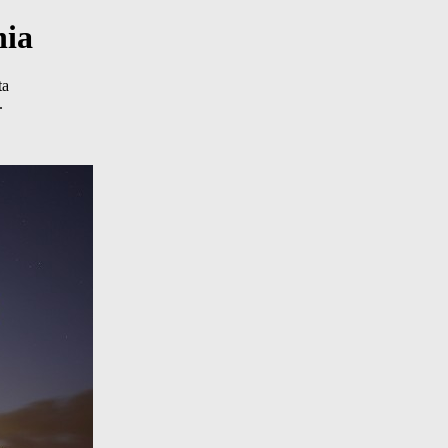
nia
ta
.