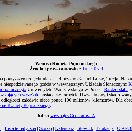
Wenus i Kometa Pojmańskiego
Źródło i prawa autorskie:
Tunc Tezel
a powyższym zdjęciu nieba nad przedmieściami Bursy, Turcja. Na zna
akże niespodziewanego gościa w wewnętrznym Układzie Słonecznym:
K
tronomicznego
Uniwersytetu Warszawskiego w Polsce.
Bardzo słaba
w
a
wstających wcześnie
posiadaczy lornetek. Uwydatniony i skadrowany
 w odległości zaledwie nieco ponad 100 milionów kilometrów. Dla obse
enie Komety Pojmańskiego
.
Jutro:
wewnątrz Centaurusa A
m
|
Lista tematyczna
|
Szukaj
|
Kalendarz
|
Słownik
|
Edukacja
|
O APO